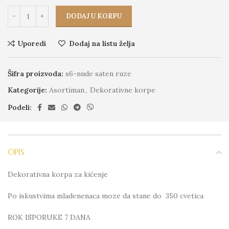
DODAJ U KORPU
Uporedi
Dodaj na listu želja
Šifra proizvoda:
s6-nude saten ruze
Kategorije:
Asortiman
,
Dekorativne korpe
Podeli:
OPIS
Dekorativna korpa za kićenje
Po iskustvima mladenenaca moze da stane do 350 cvetica
ROK ISPORUKE 7 DANA