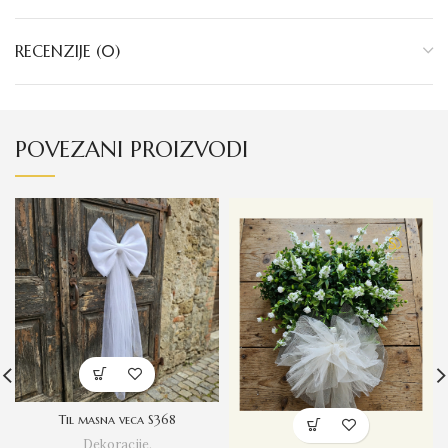
RECENZIJE (0)
POVEZANI PROIZVODI
Til masna veca S368
Dekoracije
,