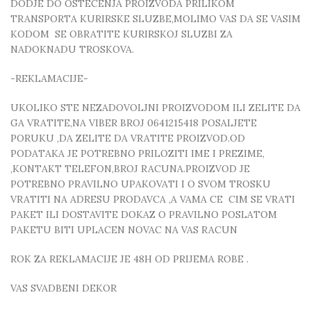
DODJE DO OSTECENJA PROIZVODA PRILIKOM
TRANSPORTA KURIRSKE SLUZBE,MOLIMO VAS DA SE VASIM
KODOM SE OBRATITE KURIRSKOJ SLUZBI ZA
NADOKNADU TROSKOVA.
-REKLAMACIJE-
UKOLIKO STE NEZADOVOLJNI PROIZVODOM ILI ZELITE DA
GA VRATITE,NA VIBER BROJ 0641215418 POSALJETE
PORUKU ,DA ZELITE DA VRATITE PROIZVOD.OD
PODATAKA JE POTREBNO PRILOZITI IME I PREZIME,
,KONTAKT TELEFON,BROJ RACUNA.PROIZVOD JE
POTREBNO PRAVILNO UPAKOVATI I O SVOM TROSKU
VRATITI NA ADRESU PRODAVCA ,A VAMA CE CIM SE VRATI
PAKET ILI DOSTAVITE DOKAZ O PRAVILNO POSLATOM
PAKETU BITI UPLACEN NOVAC NA VAS RACUN
ROK ZA REKLAMACIJE JE 48H OD PRIJEMA ROBE .
VAS SVADBENI DEKOR