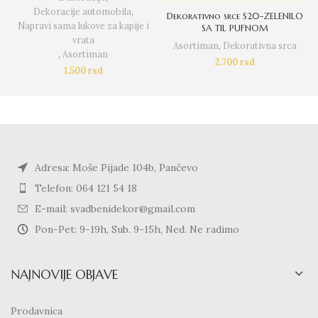
Dekoracije automobila
,
Dekorativno srce S20-ZELENILO
Napravi sama lukove za kapije i
SA TIL PUFNOM
vrata
Asortiman
,
Dekorativna srca
,
Asortiman
2.700
rsd
1.500
rsd
Adresa: Moše Pijade 104b, Pančevo
Telefon: 064 121 54 18
E-mail: svadbenidekor@gmail.com
Pon-Pet: 9-19h, Sub. 9-15h, Ned. Ne radimo
NAJNOVIJE OBJAVE
Prodavnica