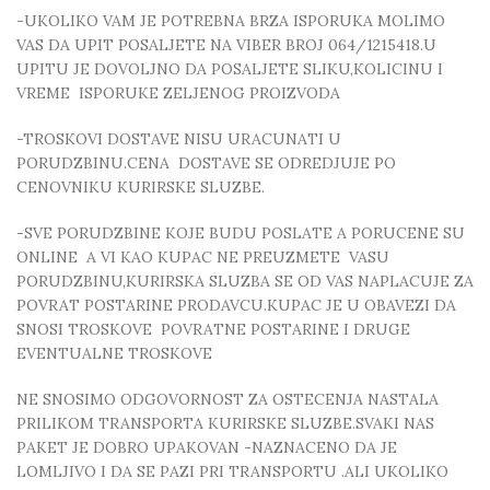
-UKOLIKO VAM JE POTREBNA BRZA ISPORUKA MOLIMO
VAS DA UPIT POSALJETE NA VIBER BROJ 064/1215418.U
UPITU JE DOVOLJNO DA POSALJETE SLIKU,KOLICINU I
VREME ISPORUKE ZELJENOG PROIZVODA
-TROSKOVI DOSTAVE NISU URACUNATI U
PORUDZBINU.CENA DOSTAVE SE ODREDJUJE PO
CENOVNIKU KURIRSKE SLUZBE.
-SVE PORUDZBINE KOJE BUDU POSLATE A PORUCENE SU
ONLINE A VI KAO KUPAC NE PREUZMETE VASU
PORUDZBINU,KURIRSKA SLUZBA SE OD VAS NAPLACUJE ZA
POVRAT POSTARINE PRODAVCU.KUPAC JE U OBAVEZI DA
SNOSI TROSKOVE POVRATNE POSTARINE I DRUGE
EVENTUALNE TROSKOVE
NE SNOSIMO ODGOVORNOST ZA OSTECENJA NASTALA
PRILIKOM TRANSPORTA KURIRSKE SLUZBE.SVAKI NAS
PAKET JE DOBRO UPAKOVAN -NAZNACENO DA JE
LOMLJIVO I DA SE PAZI PRI TRANSPORTU .ALI UKOLIKO