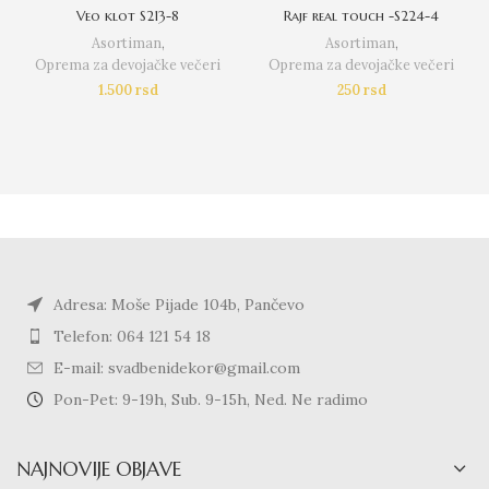
Veo klot S213-8
Rajf real touch -S224-4
Asortiman
,
Asortiman
,
Oprema za devojačke večeri
Oprema za devojačke večeri
1.500
rsd
250
rsd
Adresa: Moše Pijade 104b, Pančevo
Telefon: 064 121 54 18
E-mail: svadbenidekor@gmail.com
Pon-Pet: 9-19h, Sub. 9-15h, Ned. Ne radimo
NAJNOVIJE OBJAVE