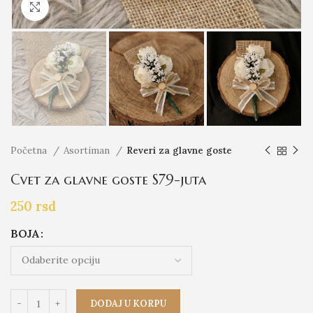
Click to enlarge
Početna
Asortiman
Reveri za glavne goste
Cvet za glavne goste S79-juta
250
rsd
BOJA
DODAJ U KORPU