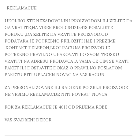
-REKLAMACIJE-
UKOLIKO STE NEZADOVOLJNI PROIZVODOM ILI ZELITE DA
GA VRATITE,NA VIBER BROJ 0641215418 POSALJETE
PORUKU ,DA ZELITE DA VRATITE PROIZVOD.OD
PODATAKA JE POTREBNO PRILOZITI IME I PREZIME,
,KONTAKT TELEFON,BROJ RACUNA.PROIZVOD JE
POTREBNO PRAVILNO UPAKOVATI I O SVOM TROSKU
VRATITI NA ADRESU PRODAVCA ,A VAMA CE CIM SE VRATI
PAKET ILI DOSTAVITE DOKAZ O PRAVILNO POSLATOM
PAKETU BITI UPLACEN NOVAC NA VAS RACUN
ZA PERSONALIZOVANE ILI RADJENE PO ZELJI PROIZVODE
NE VRSIMO REKLAMACIJE NITI POVRAT NOVCA
ROK ZA REKLAMACIJE JE 48H OD PRIJEMA ROBE .
VAS SVADBENI DEKOR