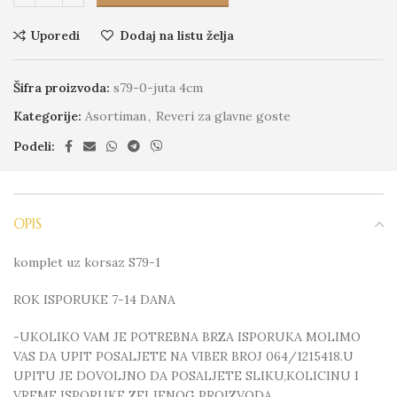
Uporedi
Dodaj na listu želja
Šifra proizvoda:
s79-0-juta 4cm
Kategorije:
Asortiman
,
Reveri za glavne goste
Podeli:
OPIS
komplet uz korsaz S79-1
ROK ISPORUKE 7-14 DANA
-UKOLIKO VAM JE POTREBNA BRZA ISPORUKA MOLIMO
VAS DA UPIT POSALJETE NA VIBER BROJ 064/1215418.U
UPITU JE DOVOLJNO DA POSALJETE SLIKU,KOLICINU I
VREME ISPORUKE ZELJENOG PROIZVODA