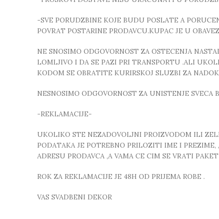
-SVE PORUDZBINE KOJE BUDU POSLATE A PORUCEN
POVRAT POSTARINE PRODAVCU.KUPAC JE U OBAVE
NE SNOSIMO ODGOVORNOST ZA OSTECENJA NASTALA
LOMLJIVO I DA SE PAZI PRI TRANSPORTU .ALI UK
KODOM SE OBRATITE KURIRSKOJ SLUZBI ZA NADO
NESNOSIMO ODGOVORNOST ZA UNISTENJE SVECA B
-REKLAMACIJE-
UKOLIKO STE NEZADOVOLJNI PROIZVODOM ILI ZELIT
PODATAKA JE POTREBNO PRILOZITI IME I PREZIME
ADRESU PRODAVCA ,A VAMA CE CIM SE VRATI PAKE
ROK ZA REKLAMACIJE JE 48H OD PRIJEMA ROBE .
VAS SVADBENI DEKOR