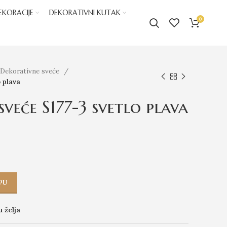
EKORACIJE
DEKORATIVNI KUTAK
0
Dekorativne sveće
 plava
veće S177-3 svetlo plava
PU
u želja