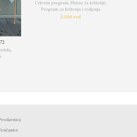
Crkveni program
,
Platno za krštenje
,
Crkv
Program za krštenja i rodjenja
2.500
rsd
S72
mobila
,
o
Prodavnica
Venčanice