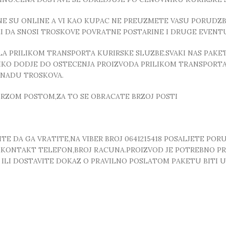
E SU ONLINE A VI KAO KUPAC NE PREUZMETE VASU PORUDZBI
ZI DA SNOSI TROSKOVE POVRATNE POSTARINE I DRUGE EVEN
 PRILIKOM TRANSPORTA KURIRSKE SLUZBE.SVAKI NAS PAKE
OLIKO DODJE DO OSTECENJA PROIZVODA PRILIKOM TRANSPORTA
KNADU TROSKOVA.
RZOM POSTOM,ZA TO SE OBRACATE BRZOJ POSTI
E DA GA VRATITE,NA VIBER BROJ 0641215418 POSALJETE POR
, ,KONTAKT TELEFON,BROJ RACUNA.PROIZVOD JE POTREBNO P
T ILI DOSTAVITE DOKAZ O PRAVILNO POSLATOM PAKETU BITI