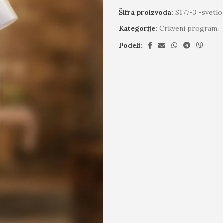
Šifra proizvoda:
S177-3 -svetlo
Kategorije:
Crkveni program
,
Podeli: