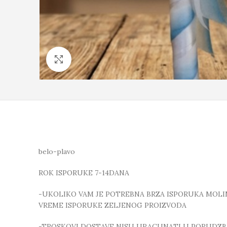
Click to enlarge
belo-plavo
ROK ISPORUKE 7-14DANA
-UKOLIKO VAM JE POTREBNA BRZA ISPORUKA MOLIMO
VREME ISPORUKE ZELJENOG PROIZVODA
-TROSKOVI DOSTAVE NISU URACUNATI U PORUDZB