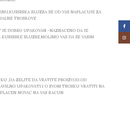
NU,KURIRSKA SLUZBA SE OD VAS NAPLACUJE ZA
TUALNE TROSKOVE
Face
T JE DOBRO UPAKOVAN -NAZNACENO DA JE
 KURIRSKE SLUZBE,MOLIMO VAS DA SE VASIM
Insta
UKU ,DA ZELITE DA VRATITE PROIZVOD.OD
RAVILNO UPAKOVATI I O SVOM TROSKU VRATITI NA
 UPLACEN NOVAC NA VAS RACUN