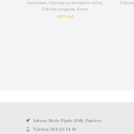
Asortiman
,
Oprema za devojačke večeri
,
Crkven
Crkveni program
,
Razno
500
rsd
Adresa: Moše Pijade 104b, Pančevo
Telefon: 064 121 54 18