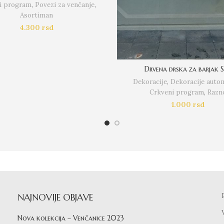
i program
,
Povezi za venčanje
,
Asortiman
4.300
rsd
Drvena drska za barjak 
Dekoracije
,
Dekoracije auto
Crkveni program
,
Razn
1.000
rsd
NAJNOVIJE OBJAVE
Nova kolekcija – Venčanice 2023