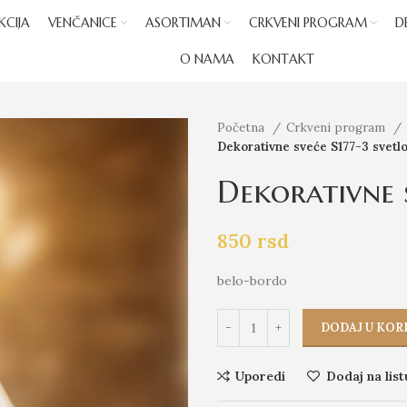
KCIJA
VENČANICE
ASORTIMAN
CRKVENI PROGRAM
D
O NAMA
KONTAKT
Početna
Crkveni program
Dekorativne sveće S177-3 svetlo
Dekorativne s
850
rsd
belo-bordo
DODAJ U KOR
Uporedi
Dodaj na list