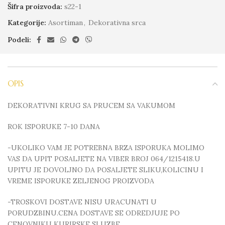
Šifra proizvoda:
s22-1
Kategorije:
Asortiman
,
Dekorativna srca
Podeli:
OPIS
DEKORATIVNI KRUG SA PRUCEM SA VAKUMOM
ROK ISPORUKE 7-10 DANA
-UKOLIKO VAM JE POTREBNA BRZA ISPORUKA MOLIMO
VAS DA UPIT POSALJETE NA VIBER BROJ 064/1215418.U
UPITU JE DOVOLJNO DA POSALJETE SLIKU,KOLICINU I
VREME ISPORUKE ZELJENOG PROIZVODA
-TROSKOVI DOSTAVE NISU URACUNATI U
PORUDZBINU.CENA DOSTAVE SE ODREDJUJE PO
CENOVNIKU KURIRSKE SLUZBE.