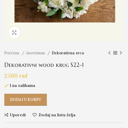
Click to enlarge
Početna
Asortiman
Dekorativna srca
Dekorativni wood krug S22-1
2.500
rsd
1 na zalihama
DODAJ U KORPU
Uporedi
Dodaj na listu želja