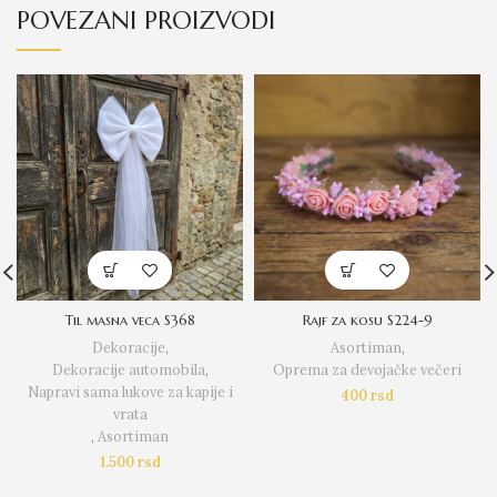
POVEZANI PROIZVODI
Til masna veca S368
Rajf za kosu S224-9
Dekoracije
,
Asortiman
,
Dekoracije automobila
,
Oprema za devojačke večeri
Napravi sama lukove za kapije i
400
rsd
vrata
,
Asortiman
1.500
rsd