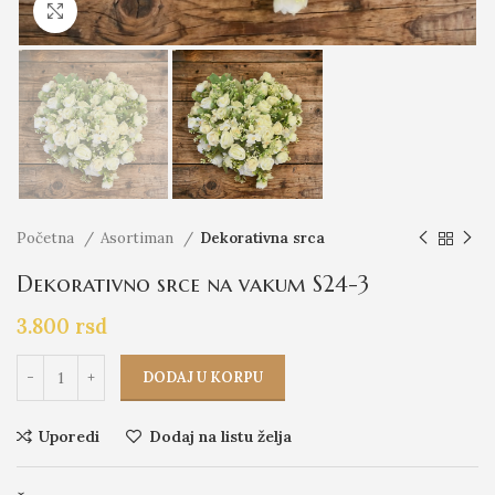
Click to enlarge
Početna
Asortiman
Dekorativna srca
Dekorativno srce na vakum S24-3
3.800
rsd
DODAJ U KORPU
Uporedi
Dodaj na listu želja