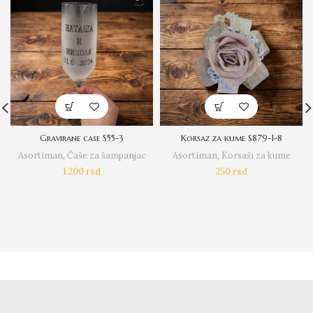
Gravirane case S55-3
Korsaz za kume S879-1-8
Asortiman
,
Čaše za šampanjac
Asortiman
,
Korsaži za kume
1.200
rsd
250
rsd