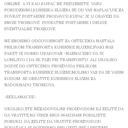
ONLINE A VI KAO KUPAC NE PREUZMETE VASU
PORUDZBINU,KURIRSKA SLUZBA SE OD VAS NAPLACUJE ZA
POVRAT POSTARINE PRODAVCU.KUPAC JE U OBAVEZI DA
SNOSI TROSKOVE POVRATNE POSTARINE I DRUGE
EVENTUALNE TROSKOVE
NE SNOSIMO ODGOVORNOST ZA OSTECENJA NASTALA
PRILIKOM TRANSPORTA KURIRSKE SLUZBE.SVAKI NAS
PAKET JE DOBRO UPAKOVAN -NAZNACENO DA JE
LOMLJIVO I DA SE PAZI PRI TRANSPORTU .ALI UKOLIKO
DODJE DO OSTECENJA PROIZVODA PRILIKOM
TRANSPORTA KURIRSKE SLUZBE,MOLIMO VAS DA SE VASIM
KODOM SE OBRATITE KURIRSKOJ SLUZBI ZA
NADOKNADU TROSKOVA.
-REKLAMACIJE-
UKOLIKO STE NEZADOVOLJNI PROIZVODOM ILI ZELITE DA
GA VRATITE,NA VIBER BROJ 0641215418 POSALJETE
PORUKU ,DA ZELITE DA VRATITE PROIZVOD.OD
PODATAKA JE POTREBNO PRILOZITI IME I PREZIME,