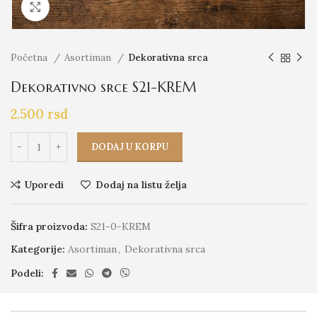
Click to enlarge
Početna
Asortiman
Dekorativna srca
Dekorativno srce S21-KREM
2.500
rsd
DODAJ U KORPU
Uporedi
Dodaj na listu želja
Šifra proizvoda:
S21-0-KREM
Kategorije:
Asortiman
,
Dekorativna srca
Podeli: