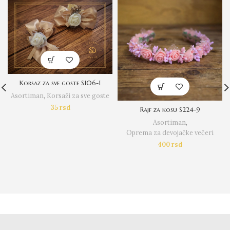
Korsaz za sve goste S106-1
Asortiman
,
Korsaži za sve goste
35
rsd
Rajf za kosu S224-9
Asortiman
,
Oprema za devojačke večeri
400
rsd