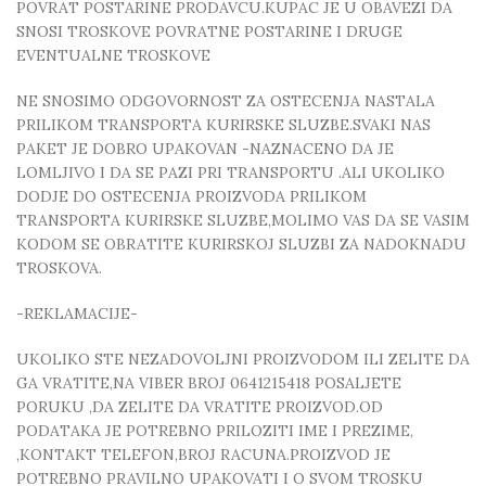
POVRAT POSTARINE PRODAVCU.KUPAC JE U OBAVEZI DA
SNOSI TROSKOVE POVRATNE POSTARINE I DRUGE
EVENTUALNE TROSKOVE
NE SNOSIMO ODGOVORNOST ZA OSTECENJA NASTALA
PRILIKOM TRANSPORTA KURIRSKE SLUZBE.SVAKI NAS
PAKET JE DOBRO UPAKOVAN -NAZNACENO DA JE
LOMLJIVO I DA SE PAZI PRI TRANSPORTU .ALI UKOLIKO
DODJE DO OSTECENJA PROIZVODA PRILIKOM
TRANSPORTA KURIRSKE SLUZBE,MOLIMO VAS DA SE VASIM
KODOM SE OBRATITE KURIRSKOJ SLUZBI ZA NADOKNADU
TROSKOVA.
-REKLAMACIJE-
UKOLIKO STE NEZADOVOLJNI PROIZVODOM ILI ZELITE DA
GA VRATITE,NA VIBER BROJ 0641215418 POSALJETE
PORUKU ,DA ZELITE DA VRATITE PROIZVOD.OD
PODATAKA JE POTREBNO PRILOZITI IME I PREZIME,
,KONTAKT TELEFON,BROJ RACUNA.PROIZVOD JE
POTREBNO PRAVILNO UPAKOVATI I O SVOM TROSKU