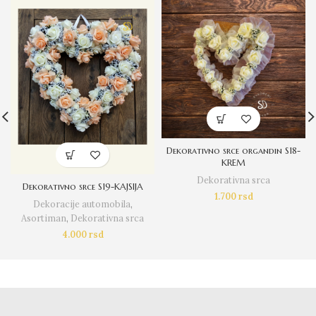
Dekorativno srce organdin S18-
KREM
Dekorativna srca
Dekorativno srce S19-KAJSIJA
1.700
rsd
Dekoracije automobila
,
Asortiman
,
Dekorativna srca
4.000
rsd