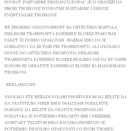
POVRAT POSTARINE PRODAVCU.KUPAC JE U OBAVEZI DA
SNOSI TROSKOVE POVRATNE POSTARINE I DRUGE
EVENTUALNE TROSKOVE
NE SNOSIMO ODGOVORNOST ZA OSTECENJA NASTALA
PRILIKOM TRANSPORTA KURIRSKE SLUZBE.SVAKI NAS
PAKET JE DOBRO UPAKOVAN -NAZNACENO DA JE
LOMLJIVO I DA SE PAZI PRI TRANSPORTU .ALI UKOLIKO
DODJE DO OSTECENJA PROIZVODA PRILIKOM
TRANSPORTA KURIRSKE SLUZBE,MOLIMO VAS DA SE VASIM
KODOM SE OBRATITE KURIRSKOJ SLUZBI ZA NADOKNADU
TROSKOVA.
-REKLAMACIJE-
UKOLIKO STE NEZADOVOLJNI PROIZVODOM ILI ZELITE DA
GA VRATITE,NA VIBER BROJ 0641215418 POSALJETE
PORUKU ,DA ZELITE DA VRATITE PROIZVOD.OD
PODATAKA JE POTREBNO PRILOZITI IME I PREZIME,
,KONTAKT TELEFON,BROJ RACUNA.PROIZVOD JE
POTREBNO PRAVILNO UPAKOVATI I O SVOM TROSKU