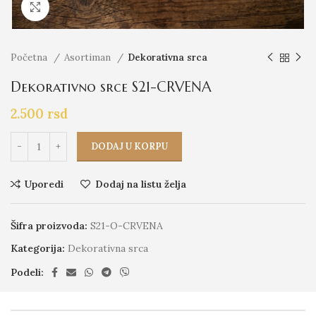
Click to enlarge
Početna
Asortiman
Dekorativna srca
Dekorativno srce S21-CRVENA
2.500
rsd
DODAJ U KORPU
Uporedi
Dodaj na listu želja
Šifra proizvoda:
S21-O-CRVENA
Kategorija:
Dekorativna srca
Podeli: