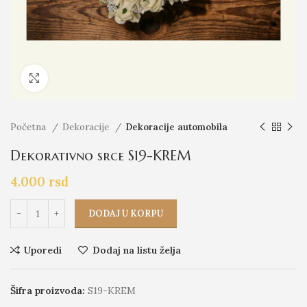
Click to enlarge
Početna
Dekoracije
Dekoracije automobila
Dekorativno srce S19-KREM
4.000
rsd
DODAJ U KORPU
Uporedi
Dodaj na listu želja
Šifra proizvoda:
S19-KREM