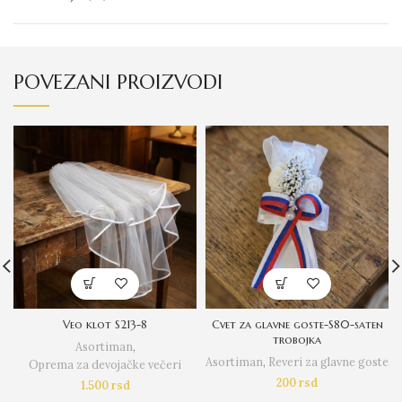
POVEZANI PROIZVODI
Veo klot S213-8
Cvet za glavne goste-S80-saten
trobojka
Asortiman
,
Asortiman
,
Reveri za glavne goste
Oprema za devojačke večeri
200
rsd
1.500
rsd