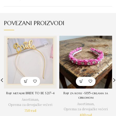
POVEZANI PROIZVODI
Rajf metalni BRIDE TO BE S217-4
Rajf za kosu -S195-ciklama sa
cirkonom
Asortiman
,
Asortiman
,
Oprema za devojačke večeri
Oprema za devojačke večeri
750
rsd
400
rsd