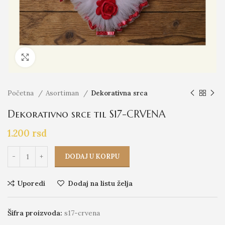
Click to enlarge
Početna
Asortiman
Dekorativna srca
Dekorativno srce til S17-CRVENA
1.200
rsd
DODAJ U KORPU
Uporedi
Dodaj na listu želja
Šifra proizvoda:
s17-crvena