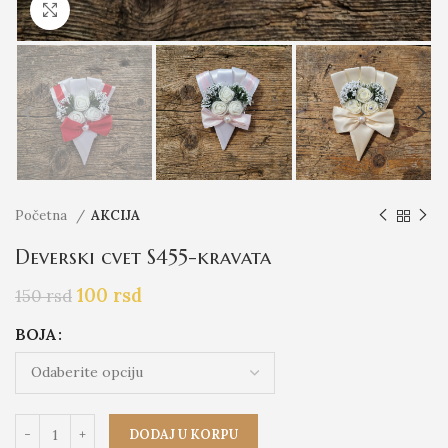
Click to enlarge
Početna
AKCIJA
Deverski cvet S455-kravata
100
rsd
150
rsd
BOJA
DODAJ U KORPU