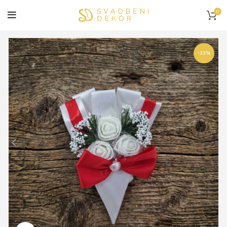
0
-33%