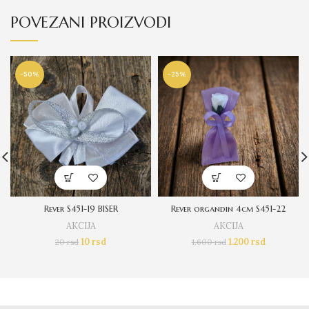
POVEZANI PROIZVODI
-50%
-25%
Rever S451-19 BISER
Rever organdin 4cm S451-22
AKCIJA
AKCIJA
10
rsd
1.200
rsd
20
rsd
1.600
rsd