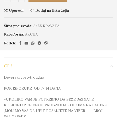
Uporedi
Dodaj na listu želja
Šifra proizvoda:
S455 KRAVATA
Kategorija:
AKCIJA
Podeli:
OPIS
Deverski cvet-trougao
ROK ISPORUKE OD 7- 14 DANA.
-UKOLIKO VAM JE POTREBNO DA BRZE SAZNATE
KOLICINU ZELJENOG PROIZVODA KOJE IMA NA LAGERU
,MOLIMO VAS DA UPIT POSALJETE NA VIBER BROJ
064/1215418.