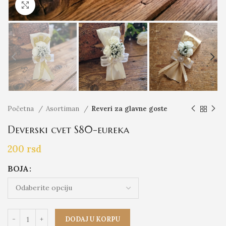
Click to enlarge
Početna
Asortiman
Reveri za glavne goste
Deverski cvet S80-eureka
200
rsd
BOJA
DODAJ U KORPU