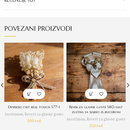
RECENZIJE (0)
POVEZANI PROIZVODI
Deverski cvet real touch S77-1
Rever za glavne goste S80-mat
zlatna sa sjajno zl.bucurom
Asortiman
,
Reveri za glavne goste
Asortiman
,
Reveri za glavne goste
300
rsd
250
rsd