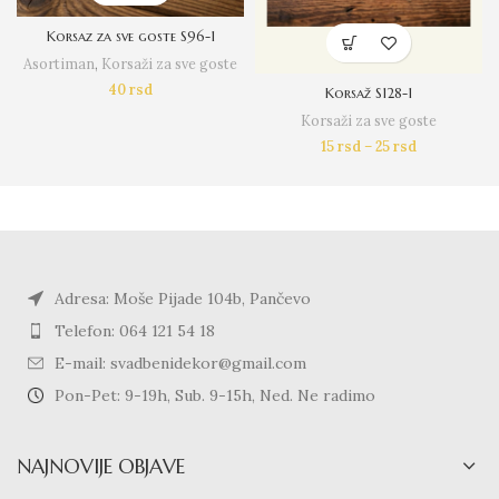
Korsaz za sve goste S96-1
Asortiman
,
Korsaži za sve goste
40
rsd
Korsaž S128-1
Korsaži za sve goste
15
rsd
–
25
rsd
Adresa: Moše Pijade 104b, Pančevo
Telefon: 064 121 54 18
E-mail: svadbenidekor@gmail.com
Pon-Pet: 9-19h, Sub. 9-15h, Ned. Ne radimo
NAJNOVIJE OBJAVE