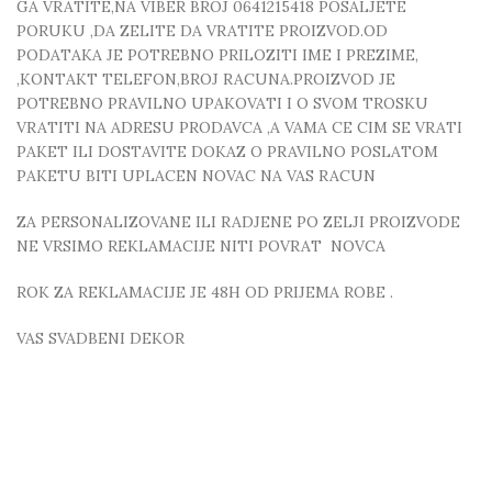
GA VRATITE,NA VIBER BROJ 0641215418 POSALJETE
PORUKU ,DA ZELITE DA VRATITE PROIZVOD.OD
PODATAKA JE POTREBNO PRILOZITI IME I PREZIME,
,KONTAKT TELEFON,BROJ RACUNA.PROIZVOD JE
POTREBNO PRAVILNO UPAKOVATI I O SVOM TROSKU
VRATITI NA ADRESU PRODAVCA ,A VAMA CE CIM SE VRATI
PAKET ILI DOSTAVITE DOKAZ O PRAVILNO POSLATOM
PAKETU BITI UPLACEN NOVAC NA VAS RACUN
ZA PERSONALIZOVANE ILI RADJENE PO ZELJI PROIZVODE
NE VRSIMO REKLAMACIJE NITI POVRAT NOVCA
ROK ZA REKLAMACIJE JE 48H OD PRIJEMA ROBE .
VAS SVADBENI DEKOR