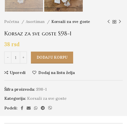
Početna
Asortiman
Korsaži za sve goste
Korsaz za sve goste S98-1
38
rsd
DODAJ U KORPU
Uporedi
Dodaj na listu želja
Šifra proizvoda:
S98-1
Kategorija:
Korsaži za sve goste
Podeli: