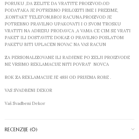
PORUKU ,DA ZELITE DA VRATITE PROIZVOD.OD
PODATAKA JE POTREBNO PRILOZITI IME I PREZIME,
,KONTAKT TELEFON,BROJ RACUNA.PROIZVOD JE
POTREBNO PRAVILNO UPAKOVATI I O SVOM TROSKU
VRATITI NA ADRESU PRODAVCA ,A VAMA CE CIM SE VRATI
PAKET ILI DOSTAVITE DOKAZ O PRAVILNO POSLATOM
PAKETU BITI UPLACEN NOVAC NA VAS RACUN
ZA PERSONALIZOVANE ILI RADJENE PO ZELJI PROIZVODE
NE VRSIMO REKLAMACIJE NITI POVRAT NOVCA
ROK ZA REKLAMACIJE JE 48H OD PRIJEMA ROBE .
VAS SVADBENI DEKOR
Vaš Svadbeni Dekor
RECENZIJE (0)