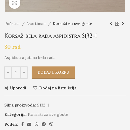
Click to enlarge
Početna
Asortiman
Korsaži za sve goste
Korsaž bela rada aspidistra S132-1
30
rsd
Aspidistra jutana bela rada
DODAJ U KORPU
Uporedi
Dodaj na listu želja
Šifra proizvoda:
S132-1
Kategorija:
Korsaži za sve goste
Podeli: