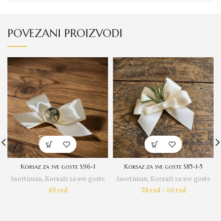
POVEZANI PROIZVODI
Korsaz za sve goste S96-1
Korsaz za sve goste S85-1-5
Asortiman
,
Korsaži za sve goste
Asortiman
,
Korsaži za sve goste
40
rsd
38
rsd
–
50
rsd