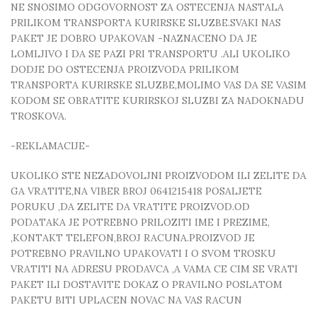
NE SNOSIMO ODGOVORNOST ZA OSTECENJA NASTALA
PRILIKOM TRANSPORTA KURIRSKE SLUZBE.SVAKI NAS
PAKET JE DOBRO UPAKOVAN -NAZNACENO DA JE
LOMLJIVO I DA SE PAZI PRI TRANSPORTU .ALI UKOLIKO
DODJE DO OSTECENJA PROIZVODA PRILIKOM
TRANSPORTA KURIRSKE SLUZBE,MOLIMO VAS DA SE VASIM
KODOM SE OBRATITE KURIRSKOJ SLUZBI ZA NADOKNADU
TROSKOVA.
-REKLAMACIJE-
UKOLIKO STE NEZADOVOLJNI PROIZVODOM ILI ZELITE DA
GA VRATITE,NA VIBER BROJ 0641215418 POSALJETE
PORUKU ,DA ZELITE DA VRATITE PROIZVOD.OD
PODATAKA JE POTREBNO PRILOZITI IME I PREZIME,
,KONTAKT TELEFON,BROJ RACUNA.PROIZVOD JE
POTREBNO PRAVILNO UPAKOVATI I O SVOM TROSKU
VRATITI NA ADRESU PRODAVCA ,A VAMA CE CIM SE VRATI
PAKET ILI DOSTAVITE DOKAZ O PRAVILNO POSLATOM
PAKETU BITI UPLACEN NOVAC NA VAS RACUN