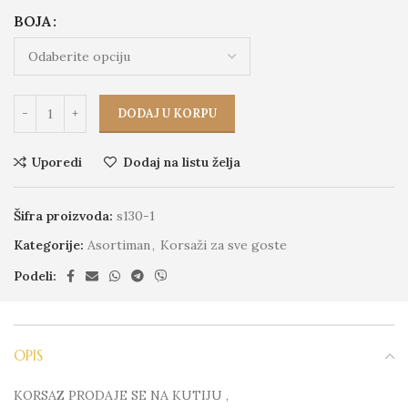
BOJA
DODAJ U KORPU
Uporedi
Dodaj na listu želja
Šifra proizvoda:
s130-1
Kategorije:
Asortiman
,
Korsaži za sve goste
Podeli:
OPIS
KORSAZ PRODAJE SE NA KUTIJU ,