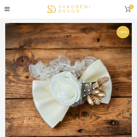
0
-40%