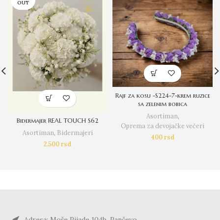
OUT
Rajf za kosu -S224-7-krem ruzice
sa zelenim bobica
Asortiman
,
Bidermajer REAL TOUCH S62
Oprema za devojačke večeri
Asortiman
,
Bidermajeri
400
rsd
2.500
rsd
Adresa: Moše Pijade 104b, Pančevo