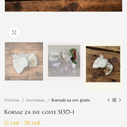
Click to enlarge
Početna
Asortiman
Korsaži za sve goste
Korsaz za sve goste S130-1
15
rsd
–
26
rsd