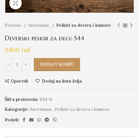
Click to enlarge
Početna
Asortiman
Peškiri za devera i kumove
Deverski peskir za decu S44
3.800
rsd
DODAJ U KORPU
Uporedi
Dodaj na listu želja
Šifra proizvoda:
S44-0
Kategorije:
Asortiman
,
Peškiri za devera i kumove
Podeli: