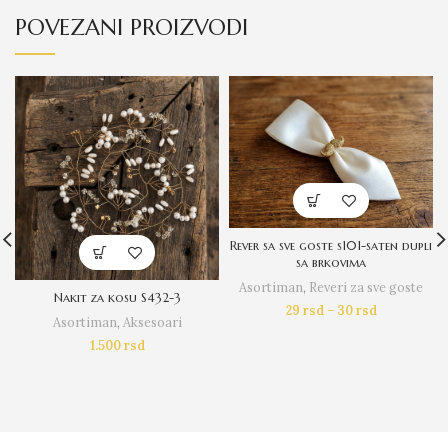
POVEZANI PROIZVODI
Rever sa sve goste s101-saten dupli
sa brkovima
Asortiman
,
Reveri za sve goste
Nakit za kosu S432-3
29
rsd
–
30
rsd
Asortiman
,
Aksesoari
1.500
rsd