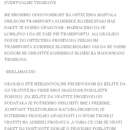
EVENTUALNE TROSKOVE
NE SNOSIMO ODGOVORNOST ZA OSTECENJA NASTALA
PRILIKOM TRANSPORTA KURIRSKE SLUZBE.SVAKI NAS
PAKET JE DOBRO UPAKOVAN -NAZNACENO DA JE
LOMLJIVO I DA SE PAZI PRI TRANSPORTU .ALI UKOLIKO
DODJE DO OSTECENJA PROIZVODA PRILIKOM
TRANSPORTA KURIRSKE SLUZBE,MOLIMO VAS DA SE VASIM
KODOM SE OBRATITE KURIRSKOJ SLUZBI ZA NADOKNADU
TROSKOVA.
-REKLAMACIJE-
UKOLIKO STE NEZADOVOLJNI PROIZVODOM ILI ZELITE DA
GA VRATITE,NA VIBER BROJ 0641215418 POSALJETE
PORUKU ,DA ZELITE DA VRATITE PROIZVOD.OD
PODATAKA JE POTREBNO PRILOZITI IME I PREZIME,
,KONTAKT TELEFON,BROJ RACUNA.PROIZVOD JE
POTREBNO PRAVILNO UPAKOVATI I O SVOM TROSKU
VRATITI NA ADRESU PRODAVCA ,A VAMA CE CIM SE VRATI
PAKET ILI DOSTAVITE DOKAZ O PRAVILNO POSLATOM