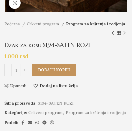
Click to enlarge
Početna
Crkveni program
Program za krštenja i rodjenja
Dzak za kosu S194-SATEN ROZI
1.000
rsd
DODAJ U KORPU
Uporedi
Dodaj na listu želja
Šifra proizvoda:
S194-SATEN ROZI
Kategorije:
Crkveni program
,
Program za krštenja i rodjenja
Podeli: