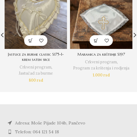
Jastuce za burme classic S175-1-
Maramica za krštenje S197
krem saten srce
Crkveni program
,
Crkveni program
,
Program za krštenja i rodjenja
Jastučad za burme
1.000
rsd
800
rsd
Adresa: Moše Pijade 104b, Pančevo
Telefon: 064 121 54 18