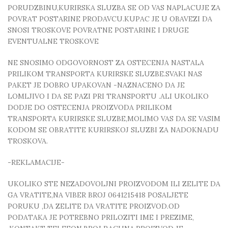
PORUDZBINU,KURIRSKA SLUZBA SE OD VAS NAPLACUJE ZA
POVRAT POSTARINE PRODAVCU.KUPAC JE U OBAVEZI DA
SNOSI TROSKOVE POVRATNE POSTARINE I DRUGE
EVENTUALNE TROSKOVE
NE SNOSIMO ODGOVORNOST ZA OSTECENJA NASTALA
PRILIKOM TRANSPORTA KURIRSKE SLUZBE.SVAKI NAS
PAKET JE DOBRO UPAKOVAN -NAZNACENO DA JE
LOMLJIVO I DA SE PAZI PRI TRANSPORTU .ALI UKOLIKO
DODJE DO OSTECENJA PROIZVODA PRILIKOM
TRANSPORTA KURIRSKE SLUZBE,MOLIMO VAS DA SE VASIM
KODOM SE OBRATITE KURIRSKOJ SLUZBI ZA NADOKNADU
TROSKOVA.
-REKLAMACIJE-
UKOLIKO STE NEZADOVOLJNI PROIZVODOM ILI ZELITE DA
GA VRATITE,NA VIBER BROJ 0641215418 POSALJETE
PORUKU ,DA ZELITE DA VRATITE PROIZVOD.OD
PODATAKA JE POTREBNO PRILOZITI IME I PREZIME,