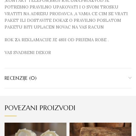
,KONTAKT TELEFON,BROJ RACUNA.PROIZVOD JE
POTREBNO PRAVILNO UPAKOVATI I O SVOM TROSKU
VRATITI NA ADRESU PRODAVCA ,A VAMA CE CIM SE VRATI
PAKET ILI DOSTAVITE DOKAZ O PRAVILNO POSLATOM
PAKETU BITI UPLACEN NOVAC NA VAS RACUN
ROK ZA REKLAMACIJE JE 48H OD PRIJEMA ROBE .
VAS SVADBENI DEKOR
RECENZIJE (0)
POVEZANI PROIZVODI