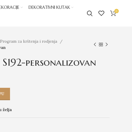
EKORACIJE
DEKORATIVNI KUTAK
0
Program za krštenja i rodjenja
van
 S192-personalizovan
PU
u želja