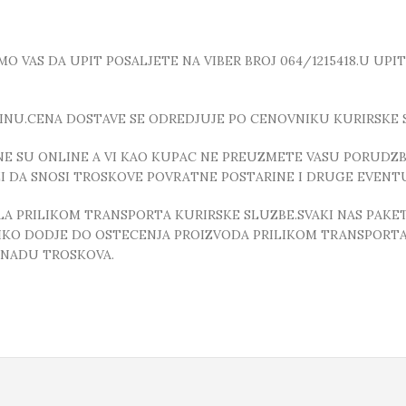
 VAS DA UPIT POSALJETE NA VIBER BROJ 064/1215418.U UPI
INU.CENA DOSTAVE SE ODREDJUJE PO CENOVNIKU KURIRSKE 
E SU ONLINE A VI KAO KUPAC NE PREUZMETE VASU PORUDZBI
ZI DA SNOSI TROSKOVE POVRATNE POSTARINE I DRUGE EVEN
 PRILIKOM TRANSPORTA KURIRSKE SLUZBE.SVAKI NAS PAKE
OLIKO DODJE DO OSTECENJA PROIZVODA PRILIKOM TRANSPORTA
KNADU TROSKOVA.