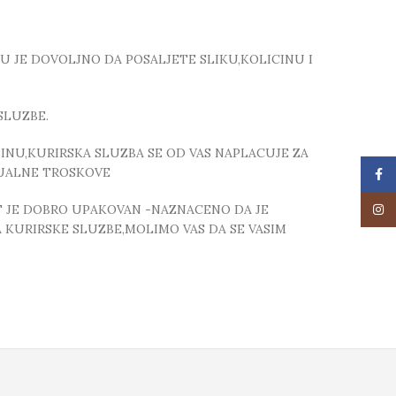
TU JE DOVOLJNO DA POSALJETE SLIKU,KOLICINU I
SLUZBE.
NU,KURIRSKA SLUZBA SE OD VAS NAPLACUJE ZA
TUALNE TROSKOVE
Face
Insta
T JE DOBRO UPAKOVAN -NAZNACENO DA JE
 KURIRSKE SLUZBE,MOLIMO VAS DA SE VASIM