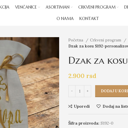
KCIJA
VENČANICE
ASORTIMAN
CRKVENI PROGRAM
D
O NAMA
KONTAKT
Početna
Crkveni program
Dzak za kosu S192-personalizo
Dzak za kosu
2.900
rsd
DODAJ U KOR
Uporedi
Dodaj na list
Šifra proizvoda:
S192-0