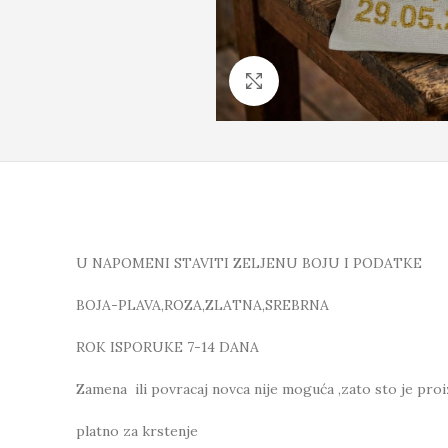
Click to enlarge
U NAPOMENI STAVITI ZELJENU BOJU I PODATKE
BOJA-PLAVA,ROZA,ZLATNA,SREBRNA
ROK ISPORUKE 7-14 DANA
Zamena ili povracaj novca nije moguća ,zato sto je pro
platno za krstenje