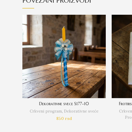
POVEZANI PROIZVODI
Dekorativne svece S177-10
Frotirs
Crkveni program
,
Dekorativne sveće
Crkven
Pro
850
rsd