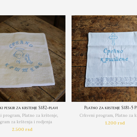
ki peskir za krstenje S182-plavi
Platno za krstenje S181-5 
i program
,
Platno za krštenje
,
Crkveni program
,
Platno za k
gram za krštenja i rodjenja
1.200
rsd
2.500
rsd