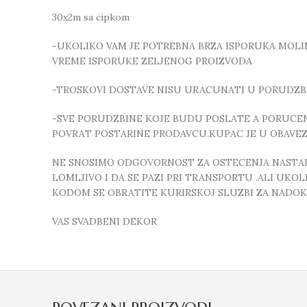
30x2m sa cipkom
-UKOLIKO VAM JE POTREBNA BRZA ISPORUKA MOLIMO
VREME ISPORUKE ZELJENOG PROIZVODA
-TROSKOVI DOSTAVE NISU URACUNATI U PORUDZB
-SVE PORUDZBINE KOJE BUDU POSLATE A PORUCEN
POVRAT POSTARINE PRODAVCU.KUPAC JE U OBAVE
NE SNOSIMO ODGOVORNOST ZA OSTECENJA NASTALA
LOMLJIVO I DA SE PAZI PRI TRANSPORTU .ALI UK
KODOM SE OBRATITE KURIRSKOJ SLUZBI ZA NADO
VAS SVADBENI DEKOR