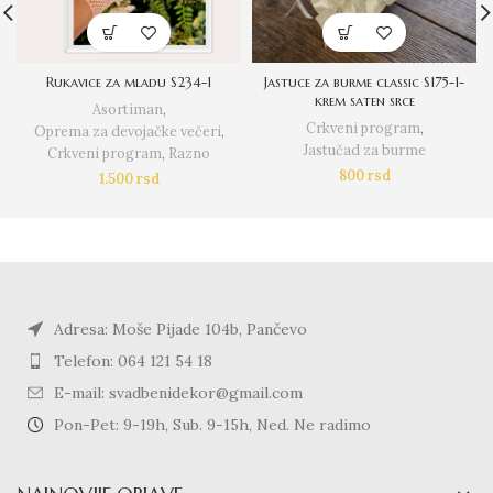
Rukavice za mladu S234-1
Jastuce za burme classic S175-1-
krem saten srce
Asortiman
,
Crkveni program
,
Oprema za devojačke večeri
,
Jastučad za burme
Crkveni program
,
Razno
800
rsd
1.500
rsd
Adresa: Moše Pijade 104b, Pančevo
Telefon: 064 121 54 18
E-mail: svadbenidekor@gmail.com
Pon-Pet: 9-19h, Sub. 9-15h, Ned. Ne radimo