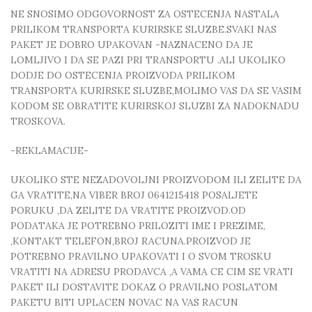
NE SNOSIMO ODGOVORNOST ZA OSTECENJA NASTALA
PRILIKOM TRANSPORTA KURIRSKE SLUZBE.SVAKI NAS
PAKET JE DOBRO UPAKOVAN -NAZNACENO DA JE
LOMLJIVO I DA SE PAZI PRI TRANSPORTU .ALI UKOLIKO
DODJE DO OSTECENJA PROIZVODA PRILIKOM
TRANSPORTA KURIRSKE SLUZBE,MOLIMO VAS DA SE VASIM
KODOM SE OBRATITE KURIRSKOJ SLUZBI ZA NADOKNADU
TROSKOVA.
-REKLAMACIJE-
UKOLIKO STE NEZADOVOLJNI PROIZVODOM ILI ZELITE DA
GA VRATITE,NA VIBER BROJ 0641215418 POSALJETE
PORUKU ,DA ZELITE DA VRATITE PROIZVOD.OD
PODATAKA JE POTREBNO PRILOZITI IME I PREZIME,
,KONTAKT TELEFON,BROJ RACUNA.PROIZVOD JE
POTREBNO PRAVILNO UPAKOVATI I O SVOM TROSKU
VRATITI NA ADRESU PRODAVCA ,A VAMA CE CIM SE VRATI
PAKET ILI DOSTAVITE DOKAZ O PRAVILNO POSLATOM
PAKETU BITI UPLACEN NOVAC NA VAS RACUN