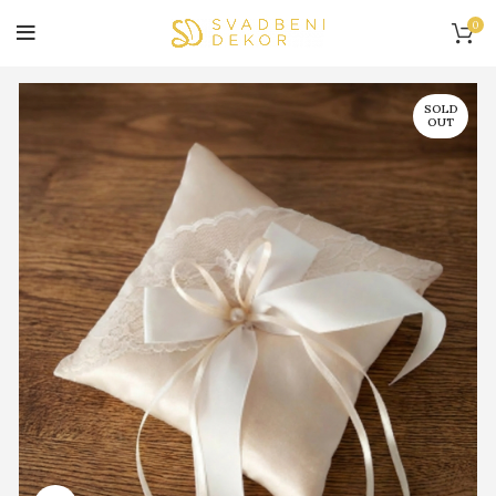
0
SOLD
OUT