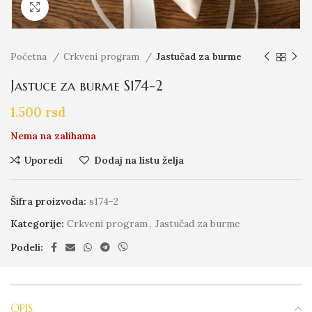
Click to enlarge
Početna
Crkveni program
Jastučad za burme
Jastuce za burme S174-2
1.500
rsd
Nema na zalihama
Uporedi
Dodaj na listu želja
Šifra proizvoda:
s174-2
Kategorije:
Crkveni program
,
Jastučad za burme
Podeli:
OPIS