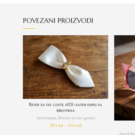
POVEZANI PROIZVODI
Rever sa sve goste s101-saten dupli sa
brkovima
Asortiman
,
Reveri za sve goste
29
rsd
–
30
rsd
Asortim