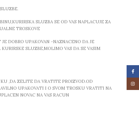
SLUZBE.
INU,KURIRSKA SLUZBA SE OD VAS NAPLACUJE ZA
TUALNE TROSKOVE
T JE DOBRO UPAKOVAN -NAZNACENO DA JE
 KURIRSKE SLUZBE,MOLIMO VAS DA SE VASIM
Face
UKU ,DA ZELITE DA VRATITE PROIZVOD.OD
Insta
RAVILNO UPAKOVATI I O SVOM TROSKU VRATITI NA
 UPLACEN NOVAC NA VAS RACUN