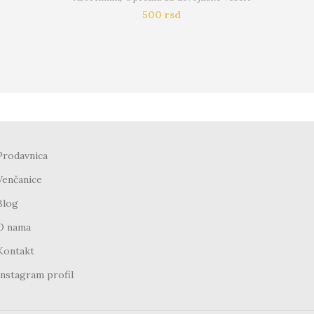
500
rsd
Prodavnica
Venčanice
Blog
O nama
Kontakt
Instagram profil