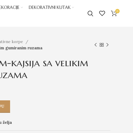
EKORACIJE
DEKORATIVNI KUTAK
0
ativne korpe
kim gumiranim ruzama
-kajsija sa velikim
uzama
PU
u želja