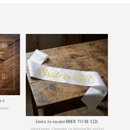
6-1
goste
Lenta za mladu BRIDE TO BE S221
Asortiman
,
Oprema za devojačke večeri
Asort