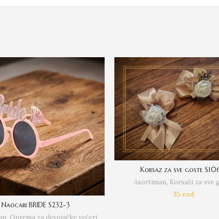
Korsaz za sve goste S10
Asortiman
,
Korsaži za sve 
35
rsd
Naocari BRIDE S232-3
an
,
Oprema za devojačke večeri