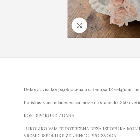
Click to enlarge
Dekorativna korpa,oblozena u satenu,sa 18 vel.gumirani
Po iskustvima mladenenaca moze da stane do 350 cveti
ROK ISPORUKE 7 DANA
-UKOLIKO VAM JE POTREBNA BRZA ISPORUKA MOLIMO
VREME ISPORUKE ZELJENOG PROIZVODA