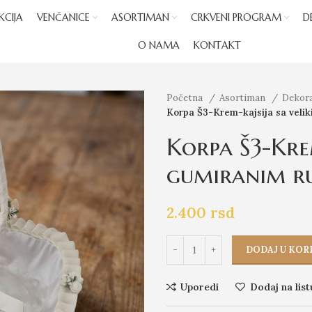
KCIJA
VENČANICE
ASORTIMAN
CRKVENI PROGRAM
D
O NAMA
KONTAKT
Početna
Asortiman
Dekor
Korpa Š3-Krem-kajsija sa veli
Korpa Š3-Krem
gumiranim r
2.400
rsd
DODAJ U KOR
Uporedi
Dodaj na list