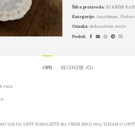
Šifra proizvoda:
S3 KREM KAJ
Kategorije:
Asortiman
,
Dekora
Oznaka:
dekorativne sveće
Podeli:
OPIS
RECENZIJE (0)
h ruza
ca
 VAS DA UPIT POSALJETE NA VIBER BROJ 064/1215418.U UPI