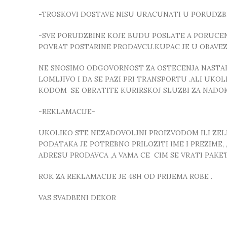
-TROSKOVI DOSTAVE NISU URACUNATI U PORUDZB
-SVE PORUDZBINE KOJE BUDU POSLATE A PORUCEN
POVRAT POSTARINE PRODAVCU.KUPAC JE U OBAVE
NE SNOSIMO ODGOVORNOST ZA OSTECENJA NASTALA
LOMLJIVO I DA SE PAZI PRI TRANSPORTU .ALI UK
KODOM SE OBRATITE KURIRSKOJ SLUZBI ZA NADO
-REKLAMACIJE-
UKOLIKO STE NEZADOVOLJNI PROIZVODOM ILI ZELIT
PODATAKA JE POTREBNO PRILOZITI IME I PREZIME
ADRESU PRODAVCA ,A VAMA CE CIM SE VRATI PAKE
ROK ZA REKLAMACIJE JE 48H OD PRIJEMA ROBE .
VAS SVADBENI DEKOR