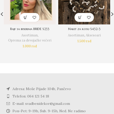
Rajf sa biserima BRIDE S233
Nakit za kosu S432-3
Asortiman
,
Asortiman
,
Aksesoari
Oprema za devojačke večeri
1.500
rsd
1.000
rsd
Adresa: Moše Pijade 104b, Pančevo
Telefon: 064 121 54 18
E-mail: svadbenidekor@gmail.com
Pon-Pet: 9-19h, Sub. 9-15h, Ned. Ne radimo