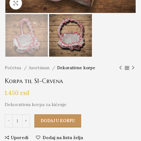
Click to enlarge
Početna
Asortiman
Dekorativne korpe
Korpa til S1-Crvena
1.450
rsd
Dekorativna korpa za kićenje
DODAJ U KORPU
Uporedi
Dodaj na listu želja