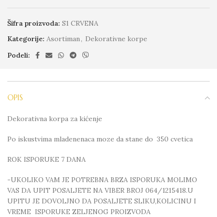
Šifra proizvoda:
S1 CRVENA
Kategorije:
Asortiman
,
Dekorativne korpe
Podeli:
OPIS
Dekorativna korpa za kićenje
Po iskustvima mladenenaca moze da stane do 350 cvetica
ROK ISPORUKE 7 DANA
-UKOLIKO VAM JE POTREBNA BRZA ISPORUKA MOLIMO
VAS DA UPIT POSALJETE NA VIBER BROJ 064/1215418.U
UPITU JE DOVOLJNO DA POSALJETE SLIKU,KOLICINU I
VREME ISPORUKE ZELJENOG PROIZVODA