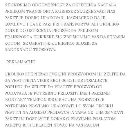
NE SNOSIMO ODGOVORNOST ZA OSTECENJA NASTALA
PRILIKOM TRANSPORTA KURIRSKE SLUZBE.SVAKI NAS
PAKET JE DOBRO UPAKOVAN -NAZNACENO DA JE
LOMLJIVO I DA SE PAZI PRI TRANSPORTU .ALI UKOLIKO
DODJE DO OSTECENJA PROIZVODA PRILIKOM
TRANSPORTA KURIRSKE SLUZBE,MOLIMO VAS DA SE VASIM
KODOM SE OBRATITE KURIRSKOJ SLUZBI ZA
NADOKNADU TROSKOVA.
-REKLAMACIJE-
UKOLIKO STE NEZADOVOLJNI PROIZVODOM ILI ZELITE DA
GA VRATITE,NA VIBER BROJ 0641215418 POSALJETE
PORUKU ,DA ZELITE DA VRATITE PROIZVOD.OD
PODATAKA JE POTREBNO PRILOZITI IME I PREZIME,
,KONTAKT TELEFON,BROJ RACUNA.PROIZVOD JE
POTREBNO PRAVILNO UPAKOVATI I O SVOM TROSKU
VRATITI NA ADRESU PRODAVCA ,A VAMA CE CIM SE VRATI
PAKET ILI DOSTAVITE DOKAZ O PRAVILNO POSLATOM
PAKETU BITI UPLACEN NOVAC NA VAS RACUN