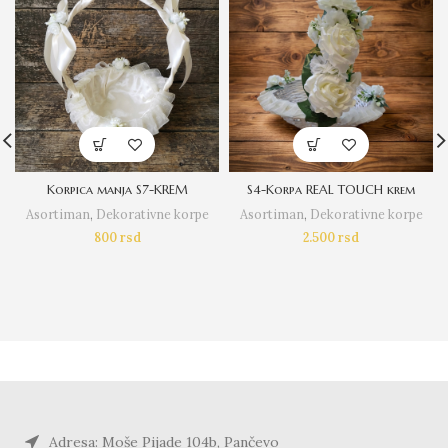
Korpica manja S7-KREM
S4-Korpa REAL TOUCH krem
Asortiman
,
Dekorativne korpe
Asortiman
,
Dekorativne korpe
800
rsd
2.500
rsd
Adresa: Moše Pijade 104b, Pančevo