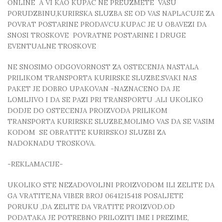
ONLINE A VI KAO KUPAC NE PREUZMETE VASU
PORUDZBINU,KURIRSKA SLUZBA SE OD VAS NAPLACUJE ZA
POVRAT POSTARINE PRODAVCU.KUPAC JE U OBAVEZI DA
SNOSI TROSKOVE POVRATNE POSTARINE I DRUGE
EVENTUALNE TROSKOVE
NE SNOSIMO ODGOVORNOST ZA OSTECENJA NASTALA
PRILIKOM TRANSPORTA KURIRSKE SLUZBE.SVAKI NAS
PAKET JE DOBRO UPAKOVAN -NAZNACENO DA JE
LOMLJIVO I DA SE PAZI PRI TRANSPORTU .ALI UKOLIKO
DODJE DO OSTECENJA PROIZVODA PRILIKOM
TRANSPORTA KURIRSKE SLUZBE,MOLIMO VAS DA SE VASIM
KODOM SE OBRATITE KURIRSKOJ SLUZBI ZA
NADOKNADU TROSKOVA.
-REKLAMACIJE-
UKOLIKO STE NEZADOVOLJNI PROIZVODOM ILI ZELITE DA
GA VRATITE,NA VIBER BROJ 0641215418 POSALJETE
PORUKU ,DA ZELITE DA VRATITE PROIZVOD.OD
PODATAKA JE POTREBNO PRILOZITI IME I PREZIME,