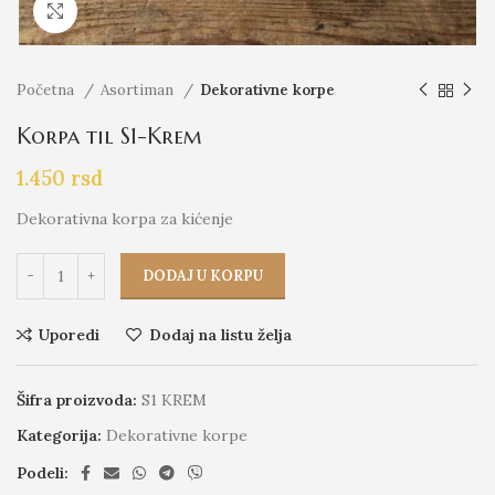
Click to enlarge
Početna
Asortiman
Dekorativne korpe
Korpa til S1-Krem
1.450
rsd
Dekorativna korpa za kićenje
DODAJ U KORPU
Uporedi
Dodaj na listu želja
Šifra proizvoda:
S1 KREM
Kategorija:
Dekorativne korpe
Podeli: