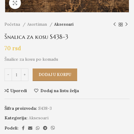
Click to enlarge
Početna
Asortiman
Aksesoari
Šnalica za kosu S438-3
70
rsd
Šnalice za kosu po komadu
DODAJ U KORPU
Uporedi
Dodaj na listu želja
Šifra proizvoda:
S438-3
Kategorija:
Aksesoari
Podeli: