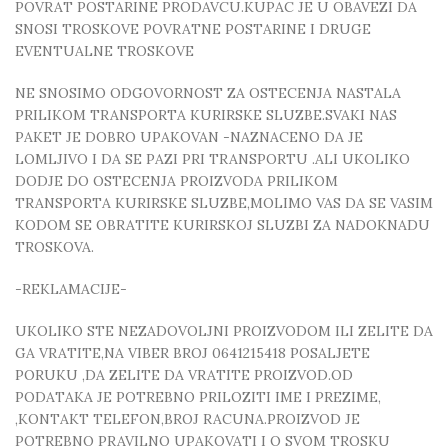
POVRAT POSTARINE PRODAVCU.KUPAC JE U OBAVEZI DA
SNOSI TROSKOVE POVRATNE POSTARINE I DRUGE
EVENTUALNE TROSKOVE
NE SNOSIMO ODGOVORNOST ZA OSTECENJA NASTALA
PRILIKOM TRANSPORTA KURIRSKE SLUZBE.SVAKI NAS
PAKET JE DOBRO UPAKOVAN -NAZNACENO DA JE
LOMLJIVO I DA SE PAZI PRI TRANSPORTU .ALI UKOLIKO
DODJE DO OSTECENJA PROIZVODA PRILIKOM
TRANSPORTA KURIRSKE SLUZBE,MOLIMO VAS DA SE VASIM
KODOM SE OBRATITE KURIRSKOJ SLUZBI ZA NADOKNADU
TROSKOVA.
-REKLAMACIJE-
UKOLIKO STE NEZADOVOLJNI PROIZVODOM ILI ZELITE DA
GA VRATITE,NA VIBER BROJ 0641215418 POSALJETE
PORUKU ,DA ZELITE DA VRATITE PROIZVOD.OD
PODATAKA JE POTREBNO PRILOZITI IME I PREZIME,
,KONTAKT TELEFON,BROJ RACUNA.PROIZVOD JE
POTREBNO PRAVILNO UPAKOVATI I O SVOM TROSKU