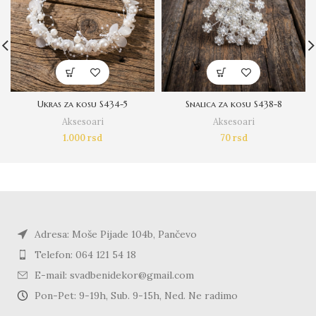
Ukras za kosu S434-5
Snalica za kosu S438-8
Aksesoari
Aksesoari
1.000
rsd
70
rsd
Adresa: Moše Pijade 104b, Pančevo
Telefon: 064 121 54 18
E-mail: svadbenidekor@gmail.com
Pon-Pet: 9-19h, Sub. 9-15h, Ned. Ne radimo