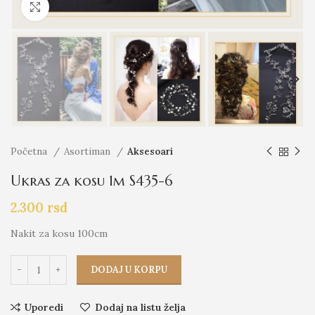
Click to enlarge
Početna
Asortiman
Aksesoari
Ukras za kosu 1m S435-6
2.300
rsd
Nakit za kosu 100cm
DODAJ U KORPU
Uporedi
Dodaj na listu želja