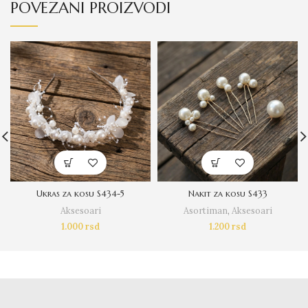
POVEZANI PROIZVODI
Ukras za kosu S434-5
Nakit za kosu S433
Aksesoari
Asortiman
,
Aksesoari
1.000
rsd
1.200
rsd