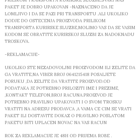
PRILIKOM TRANSPORTA KURIRSKE SLUZBE.SVAKI NAS
PAKET JE DOBRO UPAKOVAN -NAZNACENO DA JE
LOMLJIVO I DA SE PAZI PRI TRANSPORTU .ALI UKOLIKO
DODJE DO OSTECENJA PROIZVODA PRILIKOM
TRANSPORTA KURIRSKE SLUZBE,MOLIMO VAS DA SE VASIM
KODOM SE OBRATITE KURIRSKOJ SLUZBI ZA NADOKNADU
TROSKOVA.
-REKLAMACIJE-
UKOLIKO STE NEZADOVOLJNI PROIZVODOM ILI ZELITE DA
GA VRATITE,NA VIBER BROJ 0641215418 POSALJETE
PORUKU ,DA ZELITE DA VRATITE PROIZVOD.OD
PODATAKA JE POTREBNO PRILOZITI IME I PREZIME,
,KONTAKT TELEFON,BROJ RACUNA.PROIZVOD JE
POTREBNO PRAVILNO UPAKOVATI I O SVOM TROSKU
VRATITI NA ADRESU PRODAVCA ,A VAMA CE CIM SE VRATI
PAKET ILI DOSTAVITE DOKAZ O PRAVILNO POSLATOM
PAKETU BITI UPLACEN NOVAC NA VAS RACUN
ROK ZA REKLAMACIJE JE 48H OD PRIJEMA ROBE .