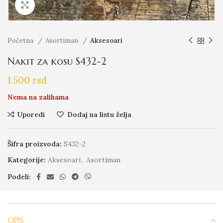
Click to enlarge
Početna
Asortiman
Aksesoari
Nakit za kosu S432-2
1.500
rsd
Nema na zalihama
Uporedi
Dodaj na listu želja
Šifra proizvoda:
S432-2
Kategorije:
Aksesoari
,
Asortiman
Podeli:
OPIS