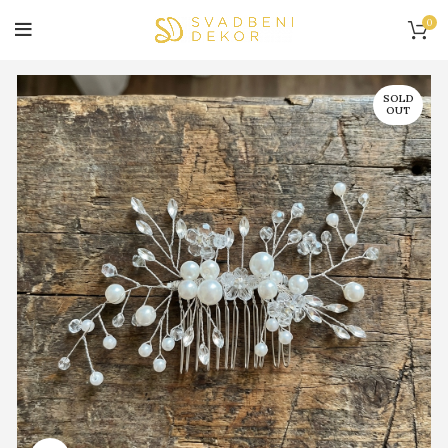
0
SOLD
OUT