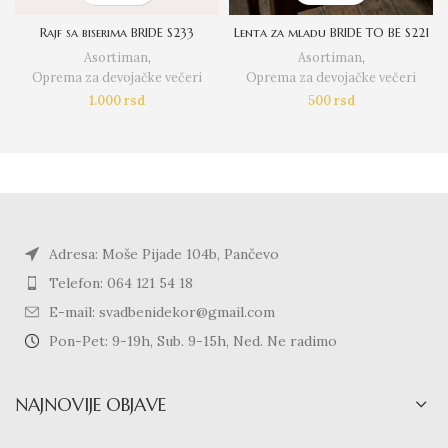
Rajf sa biserima BRIDE S233
Lenta za mladu BRIDE TO BE S221
Asortiman
,
Asortiman
,
Oprema za devojačke večeri
Oprema za devojačke večeri
1.000
rsd
500
rsd
Adresa: Moše Pijade 104b, Pančevo
Telefon: 064 121 54 18
E-mail: svadbenidekor@gmail.com
Pon-Pet: 9-19h, Sub. 9-15h, Ned. Ne radimo
NAJNOVIJE OBJAVE