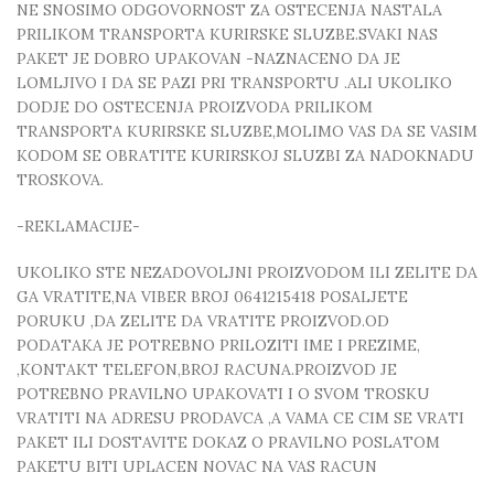
NE SNOSIMO ODGOVORNOST ZA OSTECENJA NASTALA
PRILIKOM TRANSPORTA KURIRSKE SLUZBE.SVAKI NAS
PAKET JE DOBRO UPAKOVAN -NAZNACENO DA JE
LOMLJIVO I DA SE PAZI PRI TRANSPORTU .ALI UKOLIKO
DODJE DO OSTECENJA PROIZVODA PRILIKOM
TRANSPORTA KURIRSKE SLUZBE,MOLIMO VAS DA SE VASIM
KODOM SE OBRATITE KURIRSKOJ SLUZBI ZA NADOKNADU
TROSKOVA.
-REKLAMACIJE-
UKOLIKO STE NEZADOVOLJNI PROIZVODOM ILI ZELITE DA
GA VRATITE,NA VIBER BROJ 0641215418 POSALJETE
PORUKU ,DA ZELITE DA VRATITE PROIZVOD.OD
PODATAKA JE POTREBNO PRILOZITI IME I PREZIME,
,KONTAKT TELEFON,BROJ RACUNA.PROIZVOD JE
POTREBNO PRAVILNO UPAKOVATI I O SVOM TROSKU
VRATITI NA ADRESU PRODAVCA ,A VAMA CE CIM SE VRATI
PAKET ILI DOSTAVITE DOKAZ O PRAVILNO POSLATOM
PAKETU BITI UPLACEN NOVAC NA VAS RACUN