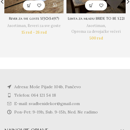
Rever za sve goste S130(S497)
Lenta za mladu BRIDE TO BE S221
Asortiman
,
Reveri za sve goste
Asortiman
,
Oprema za devojačke večeri
15
rsd
–
26
rsd
500
rsd
Adresa: Moše Pijade 104b, Pančevo
Telefon: 064 121 54 18
E-mail: svadbenidekor@gmail.com
Pon-Pet: 9-19h, Sub. 9-15h, Ned. Ne radimo