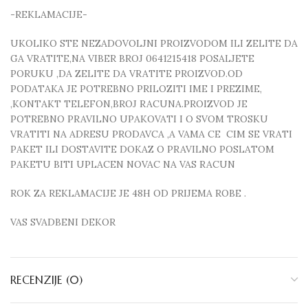
-REKLAMACIJE-
UKOLIKO STE NEZADOVOLJNI PROIZVODOM ILI ZELITE DA
GA VRATITE,NA VIBER BROJ 0641215418 POSALJETE
PORUKU ,DA ZELITE DA VRATITE PROIZVOD.OD
PODATAKA JE POTREBNO PRILOZITI IME I PREZIME,
,KONTAKT TELEFON,BROJ RACUNA.PROIZVOD JE
POTREBNO PRAVILNO UPAKOVATI I O SVOM TROSKU
VRATITI NA ADRESU PRODAVCA ,A VAMA CE CIM SE VRATI
PAKET ILI DOSTAVITE DOKAZ O PRAVILNO POSLATOM
PAKETU BITI UPLACEN NOVAC NA VAS RACUN
ROK ZA REKLAMACIJE JE 48H OD PRIJEMA ROBE .
VAS SVADBENI DEKOR
RECENZIJE (0)