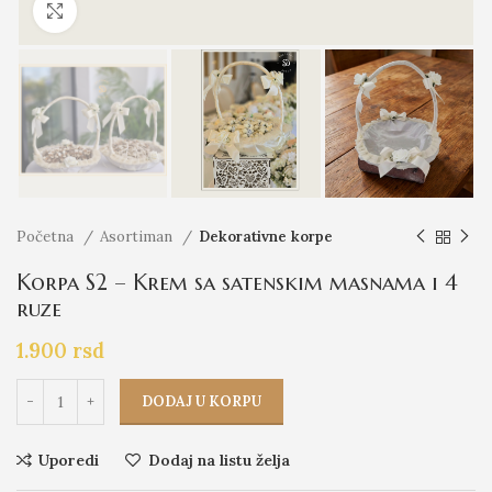
Click to enlarge
Početna
Asortiman
Dekorativne korpe
Korpa S2 – Krem sa satenskim masnama i 4
ruze
1.900
rsd
DODAJ U KORPU
Uporedi
Dodaj na listu želja