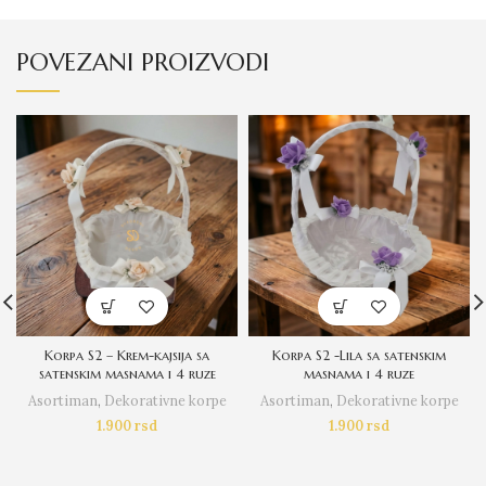
POVEZANI PROIZVODI
Korpa S2 – Krem-kajsija sa
Korpa S2 -Lila sa satenskim
satenskim masnama i 4 ruze
masnama i 4 ruze
Asortiman
,
Dekorativne korpe
Asortiman
,
Dekorativne korpe
1.900
rsd
1.900
rsd