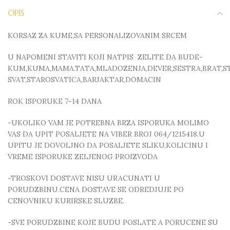
OPIS
KORSAZ ZA KUME,SA PERSONALIZOVANIM SRCEM
U NAPOMENI STAVITI KOJI NATPIS ZELITE DA BUDE-
KUM,KUMA,MAMA.TATA,MLADOZENJA,DEVER,SESTRA,BRAT,S
SVAT,STAROSVATICA,BARJAKTAR,DOMACIN
ROK ISPORUKE 7-14 DANA
-UKOLIKO VAM JE POTREBNA BRZA ISPORUKA MOLIMO
VAS DA UPIT POSALJETE NA VIBER BROJ 064/1215418.U
UPITU JE DOVOLJNO DA POSALJETE SLIKU,KOLICINU I
VREME ISPORUKE ZELJENOG PROIZVODA
-TROSKOVI DOSTAVE NISU URACUNATI U
PORUDZBINU.CENA DOSTAVE SE ODREDJUJE PO
CENOVNIKU KURIRSKE SLUZBE.
-SVE PORUDZBINE KOJE BUDU POSLATE A PORUCENE SU