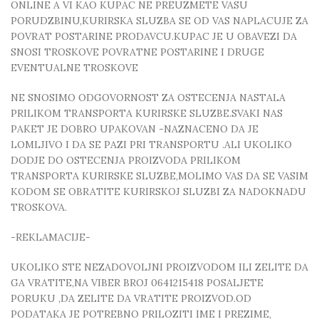
ONLINE A VI KAO KUPAC NE PREUZMETE VASU
PORUDZBINU,KURIRSKA SLUZBA SE OD VAS NAPLACUJE ZA
POVRAT POSTARINE PRODAVCU.KUPAC JE U OBAVEZI DA
SNOSI TROSKOVE POVRATNE POSTARINE I DRUGE
EVENTUALNE TROSKOVE
NE SNOSIMO ODGOVORNOST ZA OSTECENJA NASTALA
PRILIKOM TRANSPORTA KURIRSKE SLUZBE.SVAKI NAS
PAKET JE DOBRO UPAKOVAN -NAZNACENO DA JE
LOMLJIVO I DA SE PAZI PRI TRANSPORTU .ALI UKOLIKO
DODJE DO OSTECENJA PROIZVODA PRILIKOM
TRANSPORTA KURIRSKE SLUZBE,MOLIMO VAS DA SE VASIM
KODOM SE OBRATITE KURIRSKOJ SLUZBI ZA NADOKNADU
TROSKOVA.
-REKLAMACIJE-
UKOLIKO STE NEZADOVOLJNI PROIZVODOM ILI ZELITE DA
GA VRATITE,NA VIBER BROJ 0641215418 POSALJETE
PORUKU ,DA ZELITE DA VRATITE PROIZVOD.OD
PODATAKA JE POTREBNO PRILOZITI IME I PREZIME,