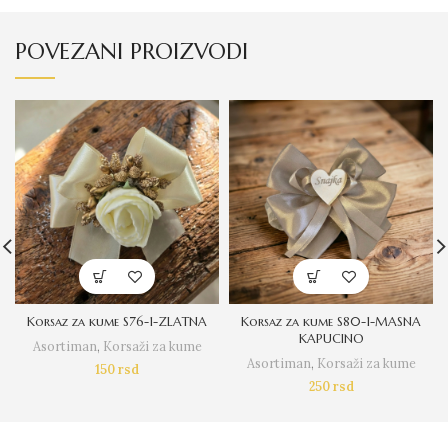
POVEZANI PROIZVODI
Korsaz za kume S76-1-ZLATNA
Korsaz za kume S80-1-MASNA
KAPUCINO
Asortiman
,
Korsaži za kume
Asortiman
,
Korsaži za kume
150
rsd
250
rsd