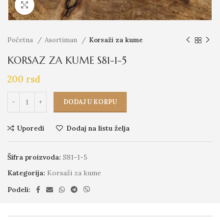
Click to enlarge
Početna
Asortiman
Korsaži za kume
KORSAZ ZA KUME S81-1-5
200
rsd
DODAJ U KORPU
Uporedi
Dodaj na listu želja
Šifra proizvoda:
S81-1-5
Kategorija:
Korsaži za kume
Podeli: