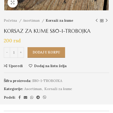
Click to enlarge
Početna
Asortiman
Korsaži za kume
KORSAZ ZA KUME S80-1-TROBOJKA
200
rsd
DODAJ U KORPU
Uporedi
Dodaj na listu želja
Šifra proizvoda:
S80-1-TROBOJKA
Kategorije:
Asortiman
,
Korsaži za kume
Podeli: