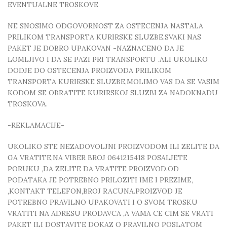
EVENTUALNE TROSKOVE
NE SNOSIMO ODGOVORNOST ZA OSTECENJA NASTALA
PRILIKOM TRANSPORTA KURIRSKE SLUZBE.SVAKI NAS
PAKET JE DOBRO UPAKOVAN -NAZNACENO DA JE
LOMLJIVO I DA SE PAZI PRI TRANSPORTU .ALI UKOLIKO
DODJE DO OSTECENJA PROIZVODA PRILIKOM
TRANSPORTA KURIRSKE SLUZBE,MOLIMO VAS DA SE VASIM
KODOM SE OBRATITE KURIRSKOJ SLUZBI ZA NADOKNADU
TROSKOVA.
-REKLAMACIJE-
UKOLIKO STE NEZADOVOLJNI PROIZVODOM ILI ZELITE DA
GA VRATITE,NA VIBER BROJ 0641215418 POSALJETE
PORUKU ,DA ZELITE DA VRATITE PROIZVOD.OD
PODATAKA JE POTREBNO PRILOZITI IME I PREZIME,
,KONTAKT TELEFON,BROJ RACUNA.PROIZVOD JE
POTREBNO PRAVILNO UPAKOVATI I O SVOM TROSKU
VRATITI NA ADRESU PRODAVCA ,A VAMA CE CIM SE VRATI
PAKET ILI DOSTAVITE DOKAZ O PRAVILNO POSLATOM