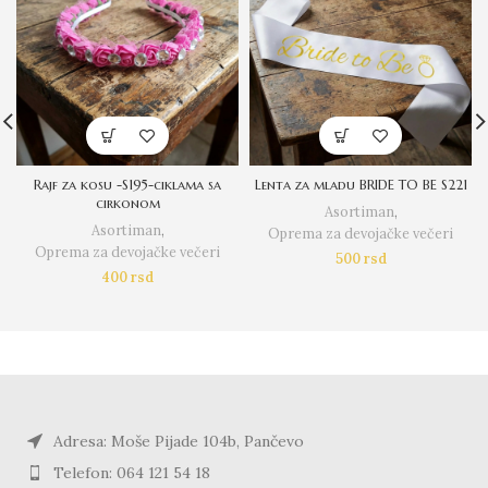
Rajf za kosu -S195-ciklama sa
Lenta za mladu BRIDE TO BE S221
cirkonom
Asortiman
,
Asortiman
,
Oprema za devojačke večeri
Oprema za devojačke večeri
500
rsd
400
rsd
Adresa: Moše Pijade 104b, Pančevo
Telefon: 064 121 54 18