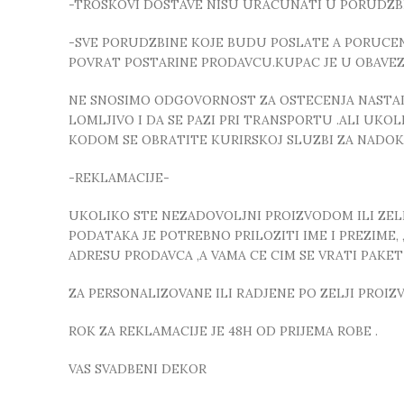
-TROSKOVI DOSTAVE NISU URACUNATI U PORUDZB
-SVE PORUDZBINE KOJE BUDU POSLATE A PORUCEN
POVRAT POSTARINE PRODAVCU.KUPAC JE U OBAVE
NE SNOSIMO ODGOVORNOST ZA OSTECENJA NASTALA
LOMLJIVO I DA SE PAZI PRI TRANSPORTU .ALI UK
KODOM SE OBRATITE KURIRSKOJ SLUZBI ZA NADO
-REKLAMACIJE-
UKOLIKO STE NEZADOVOLJNI PROIZVODOM ILI ZELIT
PODATAKA JE POTREBNO PRILOZITI IME I PREZIME
ADRESU PRODAVCA ,A VAMA CE CIM SE VRATI PAKE
ZA PERSONALIZOVANE ILI RADJENE PO ZELJI PROI
ROK ZA REKLAMACIJE JE 48H OD PRIJEMA ROBE .
VAS SVADBENI DEKOR