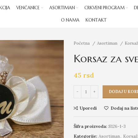
KCIJA
VENČANICE
ASORTIMAN
CRKVENI PROGRAM
D
O NAMA
KONTAKT
Početna
Asortiman
Korsaž
Korsaz za sve
45
rsd
DODAJ U KOR
Uporedi
Dodaj na list
Šifra proizvoda:
S126-1-3
Kategorije:
Asortiman
,
Korsaž