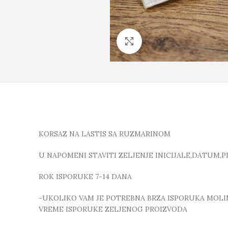
Click to enlarge
KORSAZ NA LASTIS SA RUZMARINOM
U NAPOMENI STAVITI ZELJENJE INICIJALE,DATUM,P
ROK ISPORUKE 7-14 DANA
-UKOLIKO VAM JE POTREBNA BRZA ISPORUKA MOLIMO
VREME ISPORUKE ZELJENOG PROIZVODA