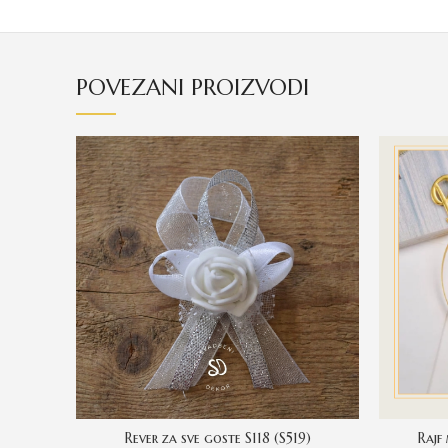
POVEZANI PROIZVODI
Rever za sve goste S118 (S519)
Rajf