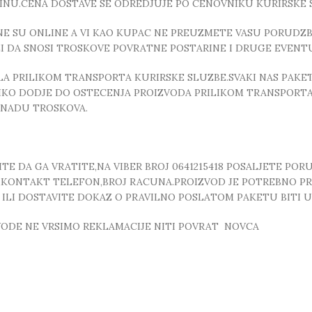
INU.CENA DOSTAVE SE ODREDJUJE PO CENOVNIKU KURIRSKE 
E SU ONLINE A VI KAO KUPAC NE PREUZMETE VASU PORUDZBI
ZI DA SNOSI TROSKOVE POVRATNE POSTARINE I DRUGE EVEN
 PRILIKOM TRANSPORTA KURIRSKE SLUZBE.SVAKI NAS PAKE
OLIKO DODJE DO OSTECENJA PROIZVODA PRILIKOM TRANSPORTA
KNADU TROSKOVA.
E DA GA VRATITE,NA VIBER BROJ 0641215418 POSALJETE POR
, ,KONTAKT TELEFON,BROJ RACUNA.PROIZVOD JE POTREBNO P
T ILI DOSTAVITE DOKAZ O PRAVILNO POSLATOM PAKETU BITI
ZVODE NE VRSIMO REKLAMACIJE NITI POVRAT NOVCA