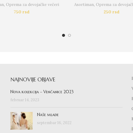
an
,
Oprema za devojačke večeri
Asortiman
,
Oprema za devojačk
750
rsd
250
rsd
NAJNOVIJE OBJAVE
Nova kolekcija – Venčanice 2023
februar 14, 2023
Naše mlade
septembar 16, 2022