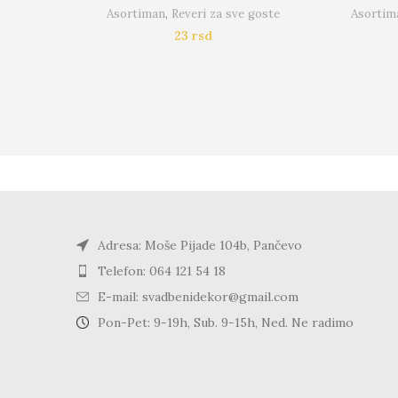
Asortiman
,
Reveri za sve goste
Asortim
23
rsd
Adresa: Moše Pijade 104b, Pančevo
Telefon: 064 121 54 18
E-mail: svadbenidekor@gmail.com
Pon-Pet: 9-19h, Sub. 9-15h, Ned. Ne radimo