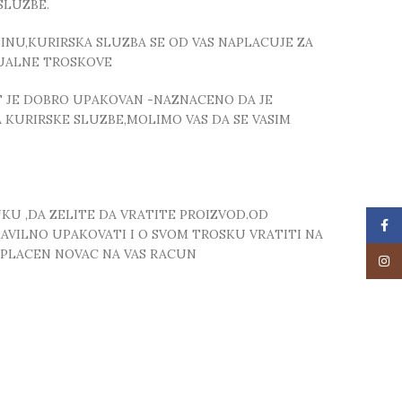
SLUZBE.
NU,KURIRSKA SLUZBA SE OD VAS NAPLACUJE ZA
TUALNE TROSKOVE
T JE DOBRO UPAKOVAN -NAZNACENO DA JE
 KURIRSKE SLUZBE,MOLIMO VAS DA SE VASIM
UKU ,DA ZELITE DA VRATITE PROIZVOD.OD
Face
RAVILNO UPAKOVATI I O SVOM TROSKU VRATITI NA
 UPLACEN NOVAC NA VAS RACUN
Insta