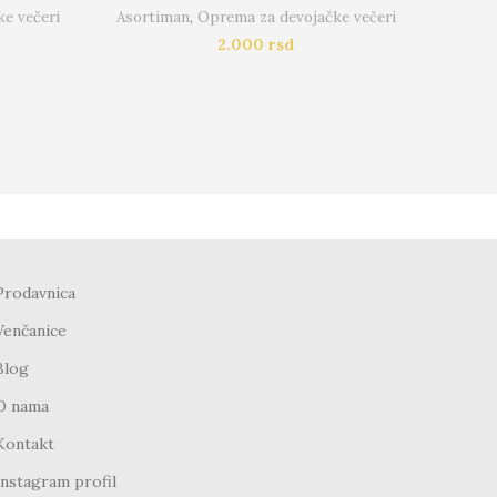
e večeri
Asortiman
,
Oprema za devojačke večeri
2.000
rsd
Prodavnica
Venčanice
Blog
O nama
Kontakt
Instagram profil