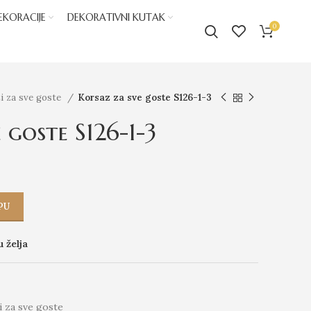
EKORACIJE
DEKORATIVNI KUTAK
0
i za sve goste
Korsaz za sve goste S126-1-3
 goste S126-1-3
PU
u želja
i za sve goste