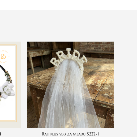
4
Rajf plus veo za mladu S222-1