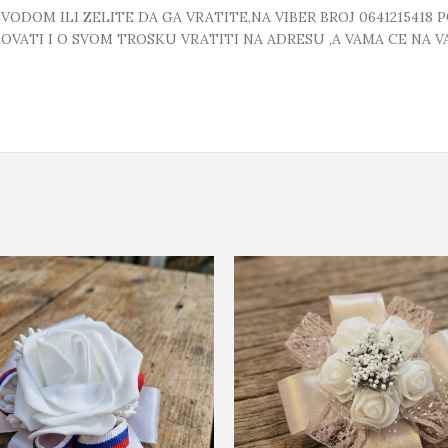
DOM ILI ZELITE DA GA VRATITE,NA VIBER BROJ 0641215418 
VATI I O SVOM TROSKU VRATITI NA ADRESU ,A VAMA CE NA VA