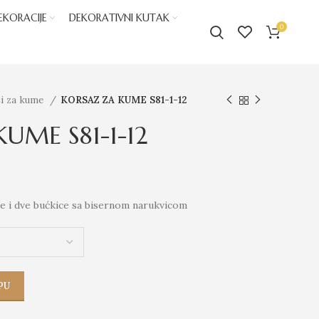
EKORACIJE
DEKORATIVNI KUTAK
0
ži za kume
KORSAZ ZA KUME S81-1-12
UME S81-1-12
že i dve bućkice sa bisernom narukvicom
PU