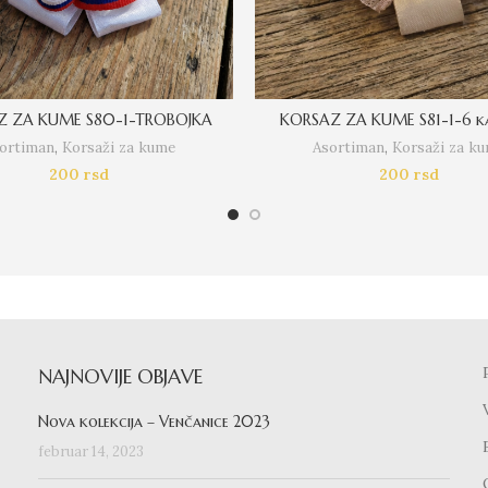
Z ZA KUME S80-1-TROBOJKA
KORSAZ ZA KUME S81-1-6 k
ortiman
,
Korsaži za kume
Asortiman
,
Korsaži za k
200
rsd
200
rsd
NAJNOVIJE OBJAVE
Nova kolekcija – Venčanice 2023
februar 14, 2023