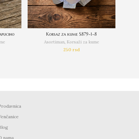
apucino
Korsaz za kume S879-1-8
ume
Asortiman
,
Korsaži za kume
250
rsd
Prodavnica
Venčanice
Blog
O nama