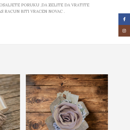
POSALJETE PORUKU ,DA ZELITE DA VRATITE
S RACUN BITI VRACEN NOVAC .
Face
Insta