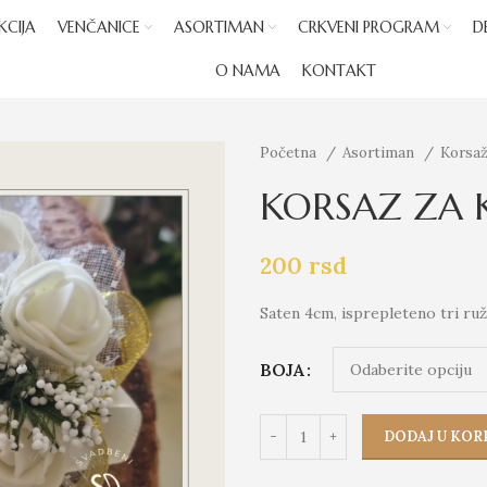
KCIJA
VENČANICE
ASORTIMAN
CRKVENI PROGRAM
D
O NAMA
KONTAKT
Početna
Asortiman
Korsa
KORSAZ ZA K
200
rsd
Saten 4cm, isprepleteno tri ru
BOJA
DODAJ U KOR