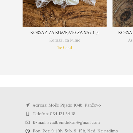
KORSAZ ZA KUME,MREZA S76-1-5
KORSA
Korsaži za kume
As
150
rsd
Adresa: Moše Pijade 104b, Pančevo
Telefon: 064 121 54 18
E-mail: svadbenidekor@gmail.com
Pon-Pet: 9-19h, Sub. 9-15h, Ned. Ne radimo