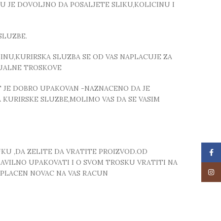
TU JE DOVOLJNO DA POSALJETE SLIKU,KOLICINU I
SLUZBE.
NU,KURIRSKA SLUZBA SE OD VAS NAPLACUJE ZA
TUALNE TROSKOVE
T JE DOBRO UPAKOVAN -NAZNACENO DA JE
 KURIRSKE SLUZBE,MOLIMO VAS DA SE VASIM
UKU ,DA ZELITE DA VRATITE PROIZVOD.OD
Face
RAVILNO UPAKOVATI I O SVOM TROSKU VRATITI NA
Insta
 UPLACEN NOVAC NA VAS RACUN