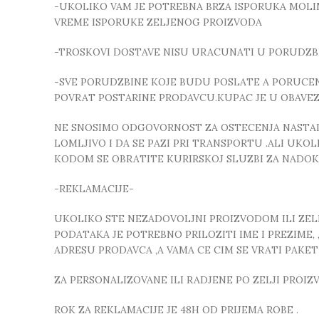
-UKOLIKO VAM JE POTREBNA BRZA ISPORUKA MOLIMO
VREME ISPORUKE ZELJENOG PROIZVODA
-TROSKOVI DOSTAVE NISU URACUNATI U PORUDZB
-SVE PORUDZBINE KOJE BUDU POSLATE A PORUCEN
POVRAT POSTARINE PRODAVCU.KUPAC JE U OBAVE
NE SNOSIMO ODGOVORNOST ZA OSTECENJA NASTALA
LOMLJIVO I DA SE PAZI PRI TRANSPORTU .ALI UK
KODOM SE OBRATITE KURIRSKOJ SLUZBI ZA NADO
-REKLAMACIJE-
UKOLIKO STE NEZADOVOLJNI PROIZVODOM ILI ZELIT
PODATAKA JE POTREBNO PRILOZITI IME I PREZIME
ADRESU PRODAVCA ,A VAMA CE CIM SE VRATI PAKE
ZA PERSONALIZOVANE ILI RADJENE PO ZELJI PROI
ROK ZA REKLAMACIJE JE 48H OD PRIJEMA ROBE .