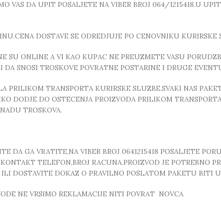
 VAS DA UPIT POSALJETE NA VIBER BROJ 064/1215418.U UPI
INU.CENA DOSTAVE SE ODREDJUJE PO CENOVNIKU KURIRSKE 
E SU ONLINE A VI KAO KUPAC NE PREUZMETE VASU PORUDZBI
ZI DA SNOSI TROSKOVE POVRATNE POSTARINE I DRUGE EVEN
 PRILIKOM TRANSPORTA KURIRSKE SLUZBE.SVAKI NAS PAKE
OLIKO DODJE DO OSTECENJA PROIZVODA PRILIKOM TRANSPORTA
KNADU TROSKOVA.
E DA GA VRATITE,NA VIBER BROJ 0641215418 POSALJETE POR
, ,KONTAKT TELEFON,BROJ RACUNA.PROIZVOD JE POTREBNO P
T ILI DOSTAVITE DOKAZ O PRAVILNO POSLATOM PAKETU BITI
ZVODE NE VRSIMO REKLAMACIJE NITI POVRAT NOVCA