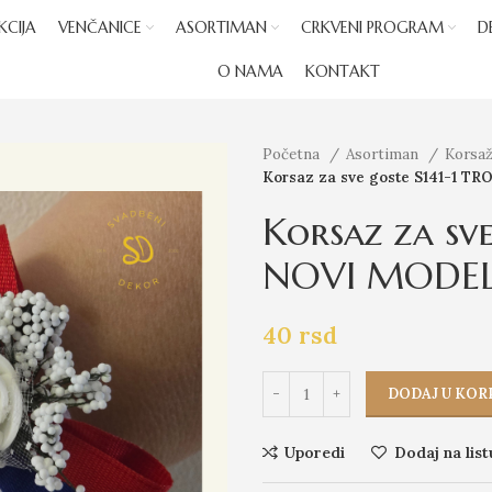
KCIJA
VENČANICE
ASORTIMAN
CRKVENI PROGRAM
D
O NAMA
KONTAKT
Početna
Asortiman
Korsaž
Korsaz za sve goste S141-1 
Korsaz za sv
NOVI MODE
40
rsd
DODAJ U KOR
Uporedi
Dodaj na list