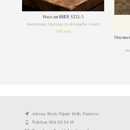
Naocari BRIDE S232-3
Asortiman
,
Oprema za devojačke večeri
750
rsd
Dekorat
As
Adresa: Moše Pijade 104b, Pančevo
Telefon: 064 121 54 18