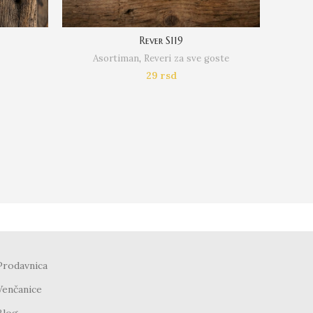
Rever S119
Asortiman
,
Reveri za sve goste
29
rsd
D
Prodavnica
Venčanice
Blog