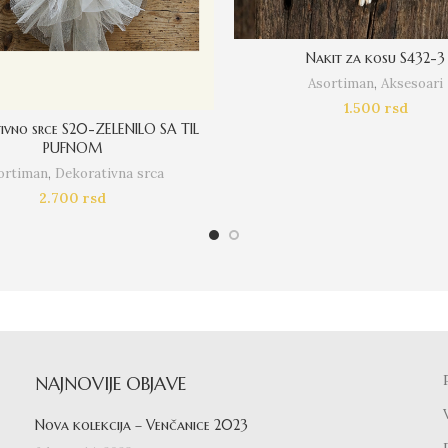
Nakit za kosu S432-3
Asortiman
,
Aksesoari
1.500
rsd
ivno srce S20-ZELENILO SA TIL
PUFNOM
ortiman
,
Dekorativna srca
2.700
rsd
NAJNOVIJE OBJAVE
Nova kolekcija – Venčanice 2023