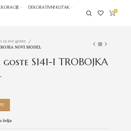
EKORACIJE
DEKORATIVNI KUTAK
0
i za sve goste
TROBOJKA NOVI MODEL
e goste S141-1 TROBOJKA
L
PU
u želja