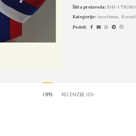
Šifra proizvoda:
S141-1 TROB
Kategorije:
Asortiman
,
Korsaž
Podeli:
OPIS
RECENZIJE (0)