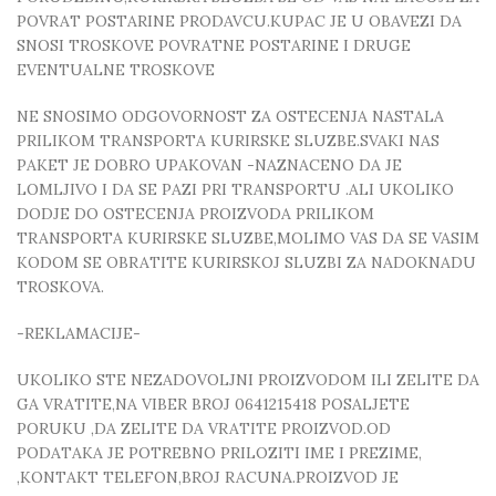
POVRAT POSTARINE PRODAVCU.KUPAC JE U OBAVEZI DA
SNOSI TROSKOVE POVRATNE POSTARINE I DRUGE
EVENTUALNE TROSKOVE
NE SNOSIMO ODGOVORNOST ZA OSTECENJA NASTALA
PRILIKOM TRANSPORTA KURIRSKE SLUZBE.SVAKI NAS
PAKET JE DOBRO UPAKOVAN -NAZNACENO DA JE
LOMLJIVO I DA SE PAZI PRI TRANSPORTU .ALI UKOLIKO
DODJE DO OSTECENJA PROIZVODA PRILIKOM
TRANSPORTA KURIRSKE SLUZBE,MOLIMO VAS DA SE VASIM
KODOM SE OBRATITE KURIRSKOJ SLUZBI ZA NADOKNADU
TROSKOVA.
-REKLAMACIJE-
UKOLIKO STE NEZADOVOLJNI PROIZVODOM ILI ZELITE DA
GA VRATITE,NA VIBER BROJ 0641215418 POSALJETE
PORUKU ,DA ZELITE DA VRATITE PROIZVOD.OD
PODATAKA JE POTREBNO PRILOZITI IME I PREZIME,
,KONTAKT TELEFON,BROJ RACUNA.PROIZVOD JE