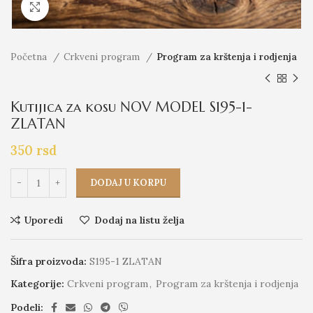
Click to enlarge
Početna
Crkveni program
Program za krštenja i rodjenja
Kutijica za kosu NOV MODEL S195-1-
ZLATAN
350
rsd
DODAJ U KORPU
Uporedi
Dodaj na listu želja
Šifra proizvoda:
S195-1 ZLATAN
Kategorije:
Crkveni program
,
Program za krštenja i rodjenja
Podeli: