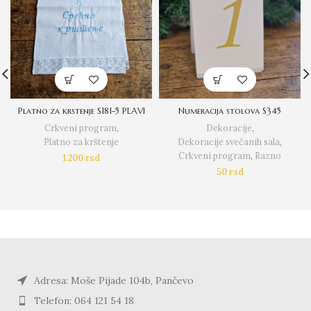
Platno za krstenje S181-5 PLAVI
Numeracija stolova S345
Crkveni program
,
Dekoracije
,
Platno za krštenje
Dekoracije svečanih sala
,
Crkveni program
,
Razno
1.200
rsd
50
rsd
Adresa: Moše Pijade 104b, Pančevo
Telefon: 064 121 54 18