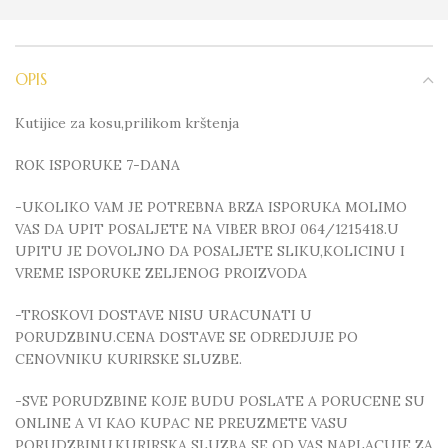
OPIS
Kutijice za kosu,prilikom krštenja
ROK ISPORUKE 7-DANA
-UKOLIKO VAM JE POTREBNA BRZA ISPORUKA MOLIMO
VAS DA UPIT POSALJETE NA VIBER BROJ 064/1215418.U
UPITU JE DOVOLJNO DA POSALJETE SLIKU,KOLICINU I
VREME ISPORUKE ZELJENOG PROIZVODA
-TROSKOVI DOSTAVE NISU URACUNATI U
PORUDZBINU.CENA DOSTAVE SE ODREDJUJE PO
CENOVNIKU KURIRSKE SLUZBE.
-SVE PORUDZBINE KOJE BUDU POSLATE A PORUCENE SU
ONLINE A VI KAO KUPAC NE PREUZMETE VASU
PORUDZBINU,KURIRSKA SLUZBA SE OD VAS NAPLACUJE ZA