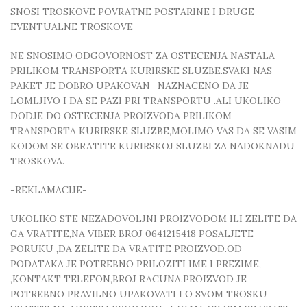
SNOSI TROSKOVE POVRATNE POSTARINE I DRUGE
EVENTUALNE TROSKOVE
NE SNOSIMO ODGOVORNOST ZA OSTECENJA NASTALA
PRILIKOM TRANSPORTA KURIRSKE SLUZBE.SVAKI NAS
PAKET JE DOBRO UPAKOVAN -NAZNACENO DA JE
LOMLJIVO I DA SE PAZI PRI TRANSPORTU .ALI UKOLIKO
DODJE DO OSTECENJA PROIZVODA PRILIKOM
TRANSPORTA KURIRSKE SLUZBE,MOLIMO VAS DA SE VASIM
KODOM SE OBRATITE KURIRSKOJ SLUZBI ZA NADOKNADU
TROSKOVA.
-REKLAMACIJE-
UKOLIKO STE NEZADOVOLJNI PROIZVODOM ILI ZELITE DA
GA VRATITE,NA VIBER BROJ 0641215418 POSALJETE
PORUKU ,DA ZELITE DA VRATITE PROIZVOD.OD
PODATAKA JE POTREBNO PRILOZITI IME I PREZIME,
,KONTAKT TELEFON,BROJ RACUNA.PROIZVOD JE
POTREBNO PRAVILNO UPAKOVATI I O SVOM TROSKU