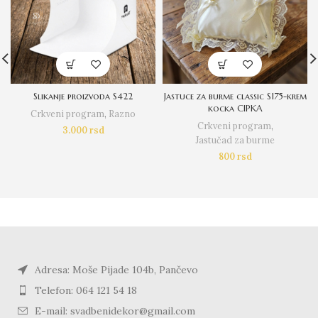
Slikanje proizvoda S422
Jastuce za burme classic S175-krem
kocka CIPKA
Crkveni program
,
Razno
Crkveni program
,
3.000
rsd
Jastučad za burme
800
rsd
Adresa: Moše Pijade 104b, Pančevo
Telefon: 064 121 54 18
E-mail: svadbenidekor@gmail.com