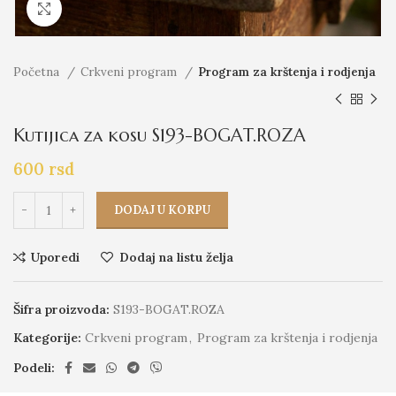
Click to enlarge
Početna
Crkveni program
Program za krštenja i rodjenja
Kutijica za kosu S193-BOGAT.ROZA
600
rsd
DODAJ U KORPU
Uporedi
Dodaj na listu želja
Šifra proizvoda:
S193-BOGAT.ROZA
Kategorije:
Crkveni program
,
Program za krštenja i rodjenja
Podeli: