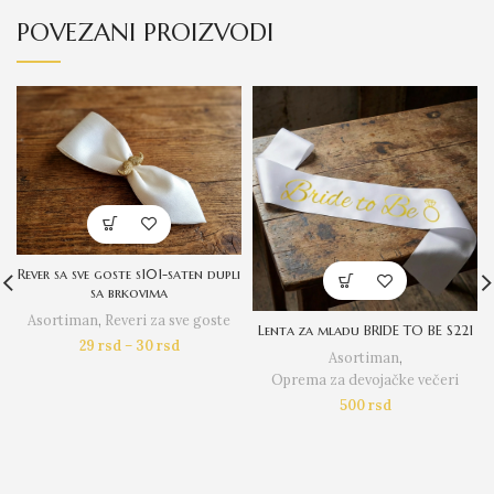
POVEZANI PROIZVODI
Rever sa sve goste s101-saten dupli
sa brkovima
Asortiman
,
Reveri za sve goste
Lenta za mladu BRIDE TO BE S221
29
rsd
–
30
rsd
Asortiman
,
Oprema za devojačke večeri
500
rsd