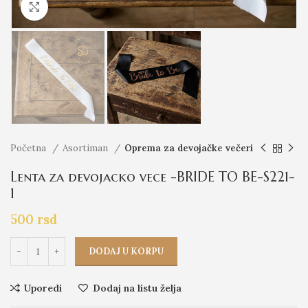
Click to enlarge
Početna
Asortiman
Oprema za devojačke večeri
Lenta za devojacko vece -BRIDE TO BE-S221-
1
500
rsd
DODAJ U KORPU
Uporedi
Dodaj na listu želja