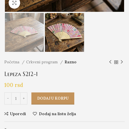
Click to enlarge
Početna
Crkveni program
Razno
Lepeza S212-1
100
rsd
DODAJ U KORPU
Uporedi
Dodaj na listu želja