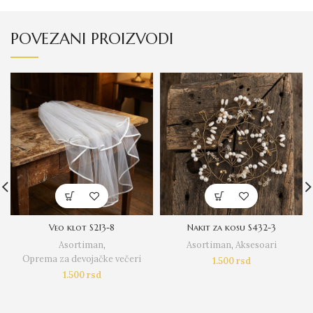
POVEZANI PROIZVODI
Veo klot S213-8
Nakit za kosu S432-3
Asortiman
,
Asortiman
,
Aksesoari
Oprema za devojačke večeri
1.500
rsd
1.500
rsd