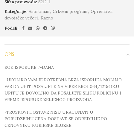
Šifra proizvoda:
S212-1
Kategorije:
Asortiman
,
Crkveni program
,
Oprema za
devojačke večeri
,
Razno
Podeli:
OPIS
ROK ISPORUKE 7-DANA
-UKOLIKO VAM JE POTREBNA BRZA ISPORUKA MOLIMO
VAS DA UPIT POSALJETE NA VIBER BROJ 064/1215418.U
UPITU JE DOVOLJNO DA POSALJETE SLIKU,KOLICINU I
VREME ISPORUKE ZELJENOG PROIZVODA
-TROSKOVI DOSTAVE NISU URACUNATI U
PORUDZBINU.CENA DOSTAVE SE ODREDJUJE PO
CENOVNIKU KURIRSKE SLUZBE.