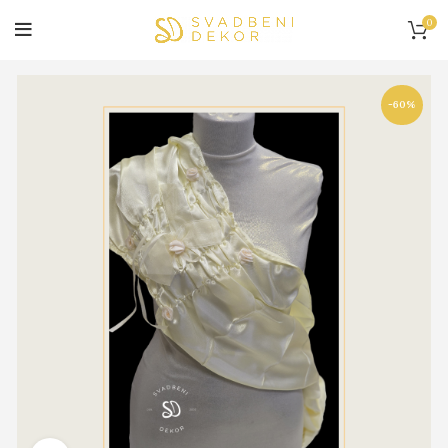
0
-60%