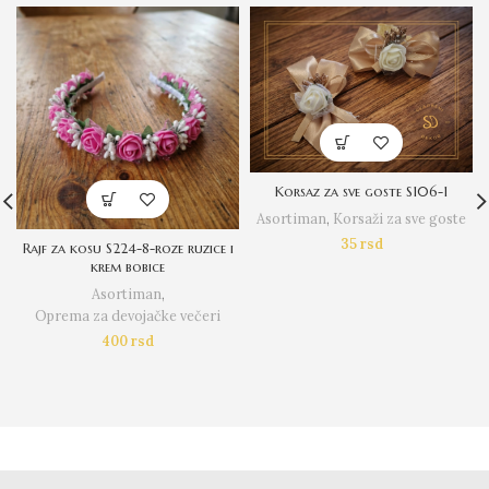
Korsaz za sve goste S106-1
Asortiman
,
Korsaži za sve goste
35
rsd
Rajf za kosu S224-8-roze ruzice i
krem bobice
Asortiman
,
Oprema za devojačke večeri
400
rsd