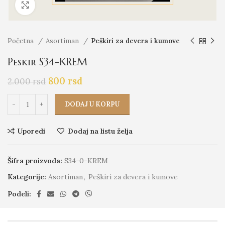
Click to enlarge
Početna
Asortiman
Peškiri za devera i kumove
Peskir S34-KREM
800
rsd
2.000
rsd
DODAJ U KORPU
Uporedi
Dodaj na listu želja
Šifra proizvoda:
S34-0-KREM
Kategorije:
Asortiman
,
Peškiri za devera i kumove
Podeli: