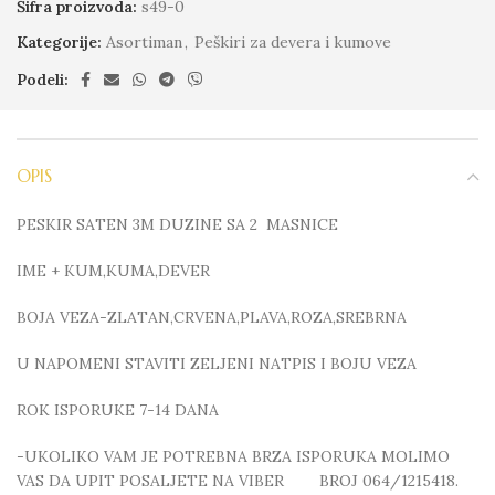
Šifra proizvoda:
s49-0
Kategorije:
Asortiman
,
Peškiri za devera i kumove
Podeli:
OPIS
PESKIR SATEN 3M DUZINE SA 2 MASNICE
IME + KUM,KUMA,DEVER
BOJA VEZA-ZLATAN,CRVENA,PLAVA,ROZA,SREBRNA
U NAPOMENI STAVITI ZELJENI NATPIS I BOJU VEZA
ROK ISPORUKE 7-14 DANA
-UKOLIKO VAM JE POTREBNA BRZA ISPORUKA MOLIMO
VAS DA UPIT POSALJETE NA VIBER BROJ 064/1215418.