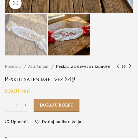
Click to enlarge
Početna
Asortiman
Peškiri za devera i kumove
Peskir saten,ime+vez S49
5.500
rsd
DODAJ U KORPU
Uporedi
Dodaj na listu želja