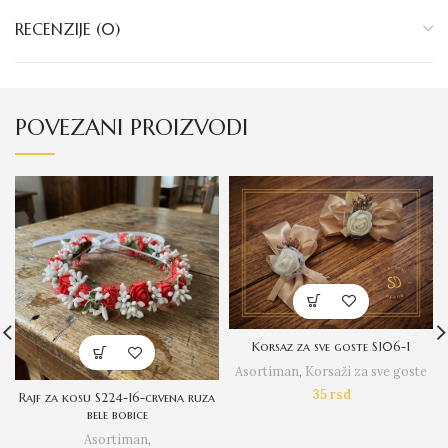
RECENZIJE (0)
POVEZANI PROIZVODI
Korsaz za sve goste S106-1
Asortiman
,
Korsaži za sve goste
35
rsd
Rajf za kosu S224-16-crvena ruza
bele bobice
Asortiman
,