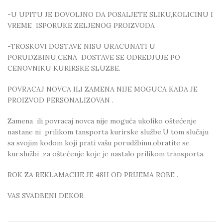
-U UPITU JE DOVOLJNO DA POSALJETE SLIKU,KOLICINU I
VREME ISPORUKE ZELJENOG PROIZVODA
-TROSKOVI DOSTAVE NISU URACUNATI U
PORUDZBINU.CENA DOSTAVE SE ODREDJUJE PO
CENOVNIKU KURIRSKE SLUZBE.
POVRACAJ NOVCA ILI ZAMENA NIJE MOGUCA KADA JE
PROIZVOD PERSONALIZOVAN .
Zamena ili povracaj novca nije moguća ukoliko oštećenje
nastane ni prilikom tansporta kurirske službe.U tom slučaju
sa svojim kodom koji prati vašu porudžbinu,obratite se
kur.službi za oštećenje koje je nastalo prilikom transporta.
ROK ZA REKLAMACIJE JE 48H OD PRIJEMA ROBE .
VAS SVADBENI DEKOR