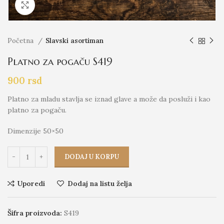
Click to enlarge
Početna
Slavski asortiman
Platno za pogaču S419
900
rsd
Platno za mladu stavlja se iznad glave a može da posluži i kao
platno za pogaču.
Dimenzije 50×50
DODAJ U KORPU
Uporedi
Dodaj na listu želja
Šifra proizvoda:
S419