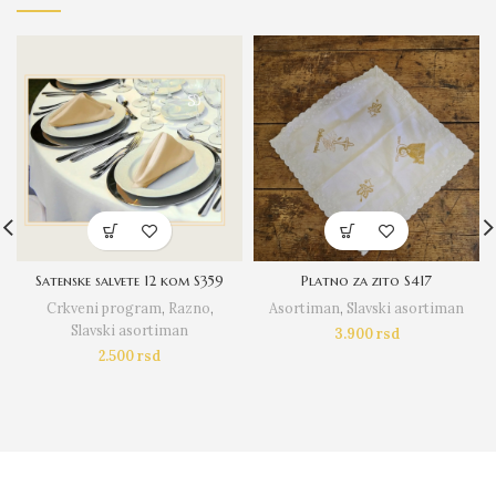
Satenske salvete 12 kom S359
Platno za zito S417
Crkveni program
,
Razno
,
Asortiman
,
Slavski asortiman
Slavski asortiman
3.900
rsd
2.500
rsd