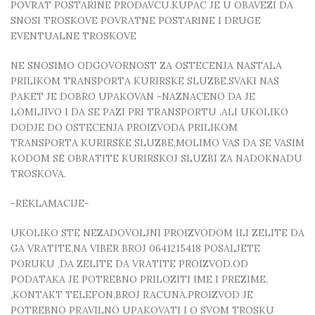
POVRAT POSTARINE PRODAVCU.KUPAC JE U OBAVEZI DA
SNOSI TROSKOVE POVRATNE POSTARINE I DRUGE
EVENTUALNE TROSKOVE
NE SNOSIMO ODGOVORNOST ZA OSTECENJA NASTALA
PRILIKOM TRANSPORTA KURIRSKE SLUZBE.SVAKI NAS
PAKET JE DOBRO UPAKOVAN -NAZNACENO DA JE
LOMLJIVO I DA SE PAZI PRI TRANSPORTU .ALI UKOLIKO
DODJE DO OSTECENJA PROIZVODA PRILIKOM
TRANSPORTA KURIRSKE SLUZBE,MOLIMO VAS DA SE VASIM
KODOM SE OBRATITE KURIRSKOJ SLUZBI ZA NADOKNADU
TROSKOVA.
-REKLAMACIJE-
UKOLIKO STE NEZADOVOLJNI PROIZVODOM ILI ZELITE DA
GA VRATITE,NA VIBER BROJ 0641215418 POSALJETE
PORUKU ,DA ZELITE DA VRATITE PROIZVOD.OD
PODATAKA JE POTREBNO PRILOZITI IME I PREZIME,
,KONTAKT TELEFON,BROJ RACUNA.PROIZVOD JE
POTREBNO PRAVILNO UPAKOVATI I O SVOM TROSKU