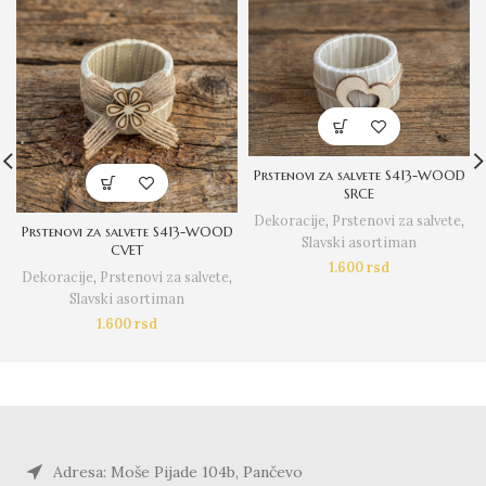
Prstenovi za salvete S413-WOOD
SRCE
Dekoracije
,
Prstenovi za salvete
,
Prstenovi za salvete S413-WOOD
Slavski asortiman
CVET
1.600
rsd
Dekoracije
,
Prstenovi za salvete
,
Slavski asortiman
1.600
rsd
Adresa: Moše Pijade 104b, Pančevo