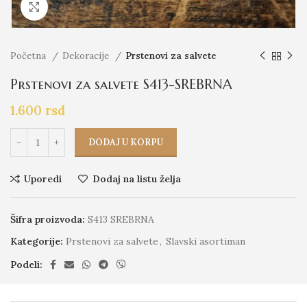
Click to enlarge
Početna
Dekoracije
Prstenovi za salvete
Prstenovi za salvete S413-SREBRNA
1.600
rsd
DODAJ U KORPU
Uporedi
Dodaj na listu želja
Šifra proizvoda:
S413 SREBRNA
Kategorije:
Prstenovi za salvete
,
Slavski asortiman
Podeli: