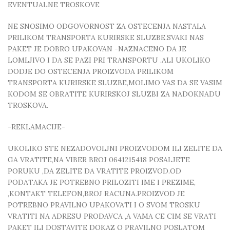
EVENTUALNE TROSKOVE
NE SNOSIMO ODGOVORNOST ZA OSTECENJA NASTALA
PRILIKOM TRANSPORTA KURIRSKE SLUZBE.SVAKI NAS
PAKET JE DOBRO UPAKOVAN -NAZNACENO DA JE
LOMLJIVO I DA SE PAZI PRI TRANSPORTU .ALI UKOLIKO
DODJE DO OSTECENJA PROIZVODA PRILIKOM
TRANSPORTA KURIRSKE SLUZBE,MOLIMO VAS DA SE VASIM
KODOM SE OBRATITE KURIRSKOJ SLUZBI ZA NADOKNADU
TROSKOVA.
-REKLAMACIJE-
UKOLIKO STE NEZADOVOLJNI PROIZVODOM ILI ZELITE DA
GA VRATITE,NA VIBER BROJ 0641215418 POSALJETE
PORUKU ,DA ZELITE DA VRATITE PROIZVOD.OD
PODATAKA JE POTREBNO PRILOZITI IME I PREZIME,
,KONTAKT TELEFON,BROJ RACUNA.PROIZVOD JE
POTREBNO PRAVILNO UPAKOVATI I O SVOM TROSKU
VRATITI NA ADRESU PRODAVCA ,A VAMA CE CIM SE VRATI
PAKET ILI DOSTAVITE DOKAZ O PRAVILNO POSLATOM