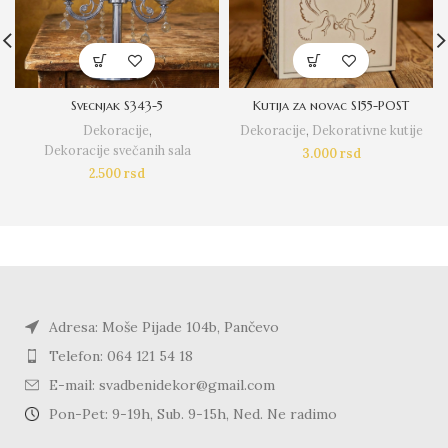
Svecnjak S343-5
Kutija za novac S155-POST
Dekoracije
,
Dekoracije
,
Dekorativne kutije
Dekoracije svečanih sala
3.000
rsd
2.500
rsd
Adresa: Moše Pijade 104b, Pančevo
Telefon: 064 121 54 18
E-mail: svadbenidekor@gmail.com
Pon-Pet: 9-19h, Sub. 9-15h, Ned. Ne radimo