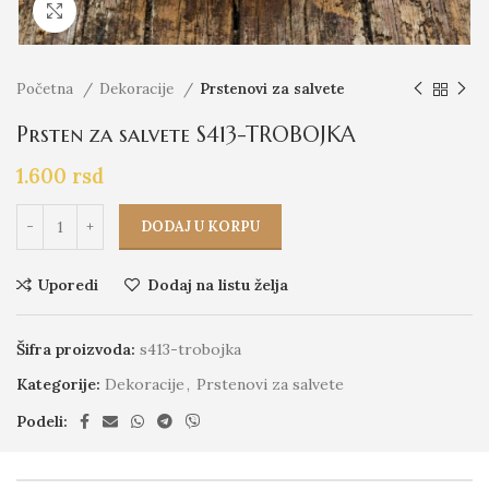
Click to enlarge
Početna
Dekoracije
Prstenovi za salvete
Prsten za salvete S413-TROBOJKA
1.600
rsd
DODAJ U KORPU
Uporedi
Dodaj na listu želja
Šifra proizvoda:
s413-trobojka
Kategorije:
Dekoracije
,
Prstenovi za salvete
Podeli: