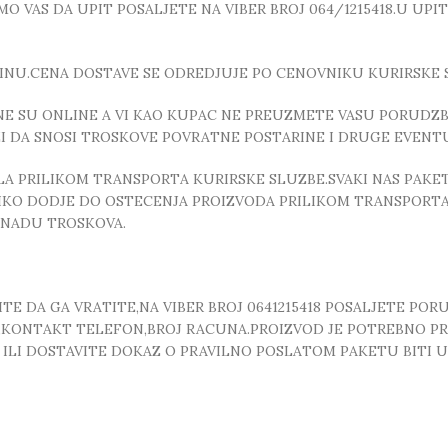
 VAS DA UPIT POSALJETE NA VIBER BROJ 064/1215418.U UPI
INU.CENA DOSTAVE SE ODREDJUJE PO CENOVNIKU KURIRSKE 
E SU ONLINE A VI KAO KUPAC NE PREUZMETE VASU PORUDZBI
ZI DA SNOSI TROSKOVE POVRATNE POSTARINE I DRUGE EVEN
 PRILIKOM TRANSPORTA KURIRSKE SLUZBE.SVAKI NAS PAKE
OLIKO DODJE DO OSTECENJA PROIZVODA PRILIKOM TRANSPORTA
KNADU TROSKOVA.
E DA GA VRATITE,NA VIBER BROJ 0641215418 POSALJETE POR
, ,KONTAKT TELEFON,BROJ RACUNA.PROIZVOD JE POTREBNO P
T ILI DOSTAVITE DOKAZ O PRAVILNO POSLATOM PAKETU BITI