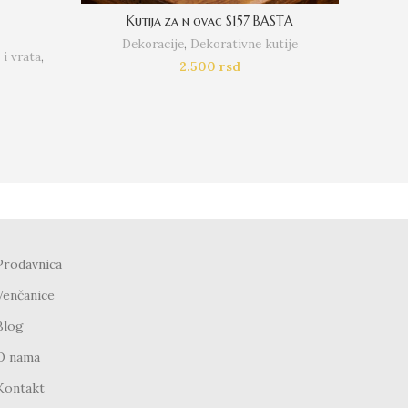
1
Kutija za n ovac S157 BASTA
Dek
Dekoracije
,
Dekorativne kutije
i vrata
,
Napra
2.500
rsd
Prodavnica
Venčanice
Blog
O nama
Kontakt