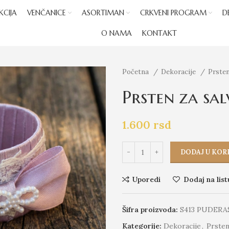
KCIJA
VENČANICE
ASORTIMAN
CRKVENI PROGRAM
D
O NAMA
KONTAKT
Početna
Dekoracije
Prsten
Prsten za sal
1.600
rsd
DODAJ U KOR
Uporedi
Dodaj na list
Šifra proizvoda:
S413 PUDERA
Kategorije:
Dekoracije
,
Prsten