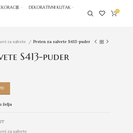
EKORACIJE
DEKORATIVNI KUTAK
0
ovi za salvete
Prsten za salvete S413-puder
vete S413-puder
PU
u želja
ST
ovi za salvete