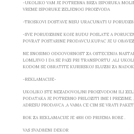
-UKOLIKO VAM JE POTREBNA BRZA ISPORUKA MOLIMO
VREME ISPORUKE ZELJENOG PROIZVODA
-TROSKOVI DOSTAVE NISU URACUNATI U PORUDZB
-SVE PORUDZBINE KOJE BUDU POSLATE A PORUCEN
POVRAT POSTARINE PRODAVCU.KUPAC JE U OBAVE
NE SNOSIMO ODGOVORNOST ZA OSTECENJA NASTALA
LOMLJIVO I DA SE PAZI PRI TRANSPORTU .ALI UK
KODOM SE OBRATITE KURIRSKOJ SLUZBI ZA NADO
-REKLAMACIJE-
UKOLIKO STE NEZADOVOLJNI PROIZVODOM ILI ZELIT
PODATAKA JE POTREBNO PRILOZITI IME I PREZIME
ADRESU PRODAVCA ,A VAMA CE CIM SE VRATI PAKE
ROK ZA REKLAMACIJE JE 48H OD PRIJEMA ROBE .
VAS SVADBENI DEKOR