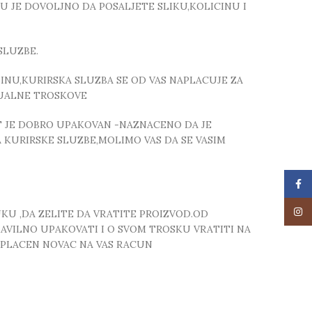
TU JE DOVOLJNO DA POSALJETE SLIKU,KOLICINU I
SLUZBE.
NU,KURIRSKA SLUZBA SE OD VAS NAPLACUJE ZA
TUALNE TROSKOVE
T JE DOBRO UPAKOVAN -NAZNACENO DA JE
 KURIRSKE SLUZBE,MOLIMO VAS DA SE VASIM
Face
Insta
UKU ,DA ZELITE DA VRATITE PROIZVOD.OD
RAVILNO UPAKOVATI I O SVOM TROSKU VRATITI NA
 UPLACEN NOVAC NA VAS RACUN