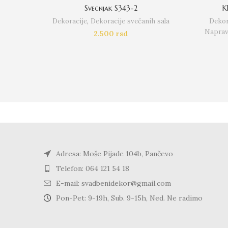
Svecnjak S343-2
K
Dekoracije
,
Dekoracije svečanih sala
Dekor
Napravi
2.500
rsd
Adresa: Moše Pijade 104b, Pančevo
Telefon: 064 121 54 18
E-mail: svadbenidekor@gmail.com
Pon-Pet: 9-19h, Sub. 9-15h, Ned. Ne radimo