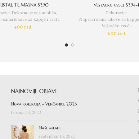
RISTAL TIL MASNA S390
Vestacko cvece S394-
acije
,
Dekoracije automobila
,
Dekoracije
,
 sama lukove za kapije i vrata
Napravi sama lukove za kapije 
Veštačko cveće
400
rsd
500
rsd
NAJNOVIJE OBJAVE
Nova kolekcija – Venčanice 2023
februar 14, 2023
Naše mlade
septembar 16, 2022