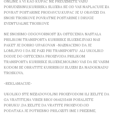
ONLINE A VI KAO KUPAC NE PREUZMETE VASU
PORUDZBINU,KURIRSKA SLUZBA SE OD VAS NAPLACUJE ZA
POVRAT POSTARINE PRODAVCU.KUPAC JE U OBAVEZI DA
SNOSI TROSKOVE POVRATNE POSTARINE I DRUGE
EVENTUALNE TROSKOVE
NE SNOSIMO ODGOVORNOST ZA OSTECENJA NASTALA
PRILIKOM TRANSPORTA KURIRSKE SLUZBE.SVAKI NAS
PAKET JE DOBRO UPAKOVAN -NAZNACENO DA JE
LOMLJIVO I DA SE PAZI PRI TRANSPORTU .ALI UKOLIKO
DODJE DO OSTECENJA PROIZVODA PRILIKOM
TRANSPORTA KURIRSKE SLUZBE,MOLIMO VAS DA SE VASIM
KODOM SE OBRATITE KURIRSKOJ SLUZBI ZA NADOKNADU
TROSKOVA.
-REKLAMACIJE-
UKOLIKO STE NEZADOVOLJNI PROIZVODOM ILI ZELITE DA
GA VRATITE,NA VIBER BROJ 0641215418 POSALJETE
PORUKU ,DA ZELITE DA VRATITE PROIZVOD.OD
PODATAKA JE POTREBNO PRILOZITI IME I PREZIME,