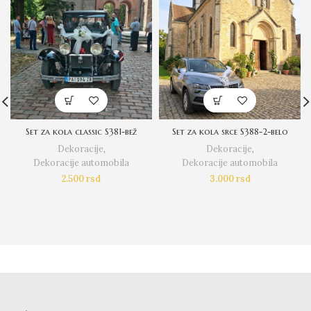
Set za kola classic S381-bež
Set za kola srce S388-2-belo
Dekoracije
,
Dekoracije
,
Dekoracije automobila
Dekoracije automobila
2.500
rsd
3.000
rsd