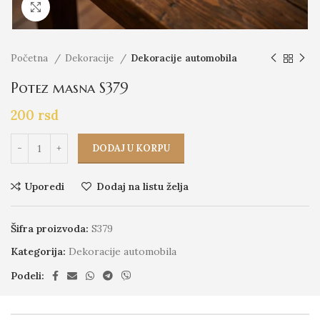
Click to enlarge
Početna
Dekoracije
Dekoracije automobila
Potez masna S379
200
rsd
DODAJ U KORPU
Uporedi
Dodaj na listu želja
Šifra proizvoda:
S379
Kategorija:
Dekoracije automobila
Podeli: