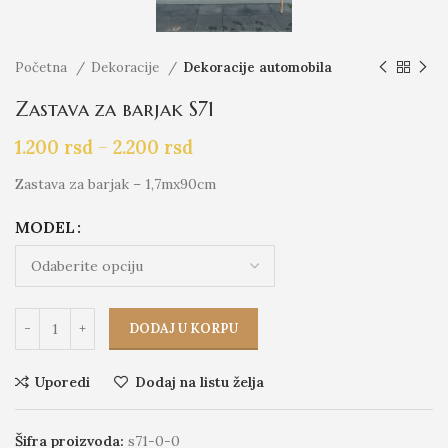
Početna
Dekoracije
Dekoracije automobila
Zastava za barjak S71
1.200
rsd
–
2.200
rsd
Zastava za barjak – 1,7mx90cm
MODEL
DODAJ U KORPU
Uporedi
Dodaj na listu želja
Šifra proizvoda:
s71-0-0