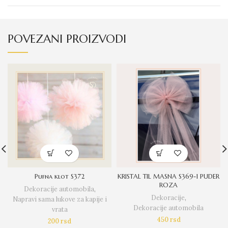
POVEZANI PROIZVODI
Pufna klot S372
KRISTAL TIL MASNA S369-1 PUDER
ROZA
Dekoracije automobila
,
Dekoracije
,
Napravi sama lukove za kapije i
Dekoracije automobila
vrata
450
rsd
200
rsd