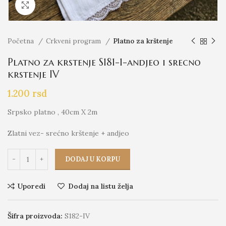
Click to enlarge
Početna
Crkveni program
Platno za krštenje
Platno za krstenje S181-1-andjeo i srecno
krstenje IV
1.200
rsd
Srpsko platno , 40cm X 2m
Zlatni vez- srećno krštenje + andjeo
DODAJ U KORPU
Uporedi
Dodaj na listu želja
Šifra proizvoda:
S182-IV