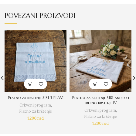
POVEZANI PROIZVODI
Platno za krstenje S181-5 PLAVI
Platno za krstenje S181-andjeo i
srecno krstenje IV
Crkveni program
,
Crkveni program
,
Platno za krštenje
Platno za krštenje
1.200
rsd
1.200
rsd