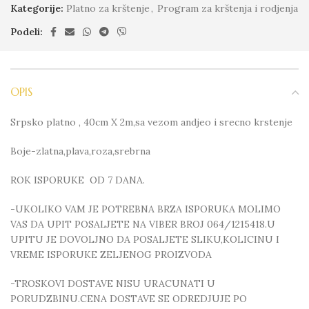
Kategorije:
Platno za krštenje
,
Program za krštenja i rodjenja
Podeli:
OPIS
Srpsko platno , 40cm X 2m,sa vezom andjeo i srecno krstenje
Boje-zlatna,plava,roza,srebrna
ROK ISPORUKE OD 7 DANA.
-UKOLIKO VAM JE POTREBNA BRZA ISPORUKA MOLIMO
VAS DA UPIT POSALJETE NA VIBER BROJ 064/1215418.U
UPITU JE DOVOLJNO DA POSALJETE SLIKU,KOLICINU I
VREME ISPORUKE ZELJENOG PROIZVODA
-TROSKOVI DOSTAVE NISU URACUNATI U
PORUDZBINU.CENA DOSTAVE SE ODREDJUJE PO