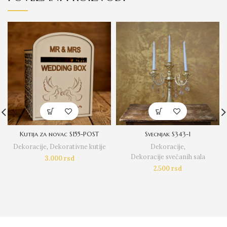
Kutija za novac S155-POST
Svecnjak S343-1
Dekoracije
,
Dekorativne kutije
Dekoracije
,
Dekoracije svečanih sala
3.000
rsd
2.500
rsd