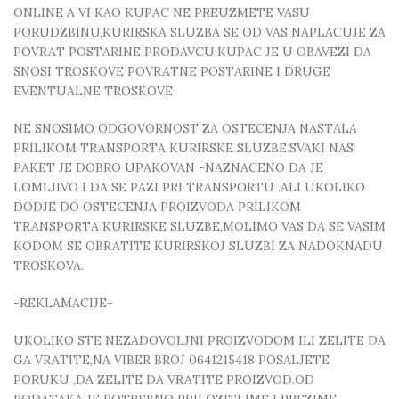
ONLINE A VI KAO KUPAC NE PREUZMETE VASU
PORUDZBINU,KURIRSKA SLUZBA SE OD VAS NAPLACUJE ZA
POVRAT POSTARINE PRODAVCU.KUPAC JE U OBAVEZI DA
SNOSI TROSKOVE POVRATNE POSTARINE I DRUGE
EVENTUALNE TROSKOVE
NE SNOSIMO ODGOVORNOST ZA OSTECENJA NASTALA
PRILIKOM TRANSPORTA KURIRSKE SLUZBE.SVAKI NAS
PAKET JE DOBRO UPAKOVAN -NAZNACENO DA JE
LOMLJIVO I DA SE PAZI PRI TRANSPORTU .ALI UKOLIKO
DODJE DO OSTECENJA PROIZVODA PRILIKOM
TRANSPORTA KURIRSKE SLUZBE,MOLIMO VAS DA SE VASIM
KODOM SE OBRATITE KURIRSKOJ SLUZBI ZA NADOKNADU
TROSKOVA.
-REKLAMACIJE-
UKOLIKO STE NEZADOVOLJNI PROIZVODOM ILI ZELITE DA
GA VRATITE,NA VIBER BROJ 0641215418 POSALJETE
PORUKU ,DA ZELITE DA VRATITE PROIZVOD.OD