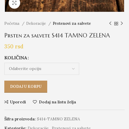
Click to enlarge
Početna
Dekoracije
Prstenovi za salvete
Prsten za salvete S414 TAMNO ZELENA
350
rsd
KOLIČINA
DODAJ U KORPU
Uporedi
Dodaj na listu želja
Šifra proizvoda:
S414-TAMNO ZELENA
Kategorije:
Dekoracije
,
Prstenovi za salvete