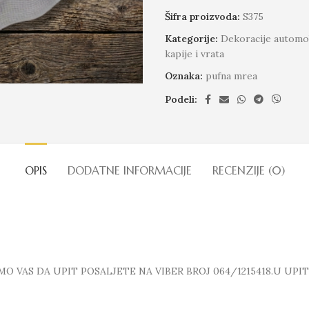
Šifra proizvoda:
S375
Kategorije:
Dekoracije automo
kapije i vrata
Oznaka:
pufna mrea
Podeli:
OPIS
DODATNE INFORMACIJE
RECENZIJE (0)
 VAS DA UPIT POSALJETE NA VIBER BROJ 064/1215418.U UPI