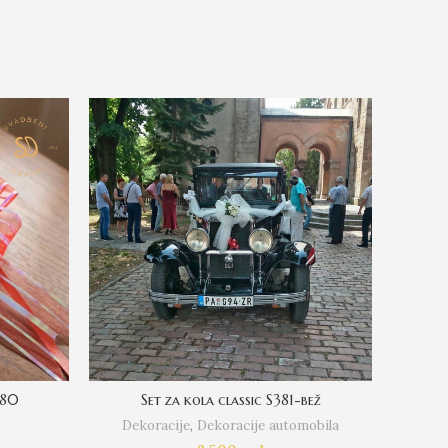
380
Set za kola classic S381-bež
P
Dekoracije
,
Dekoracije automobila
Dek