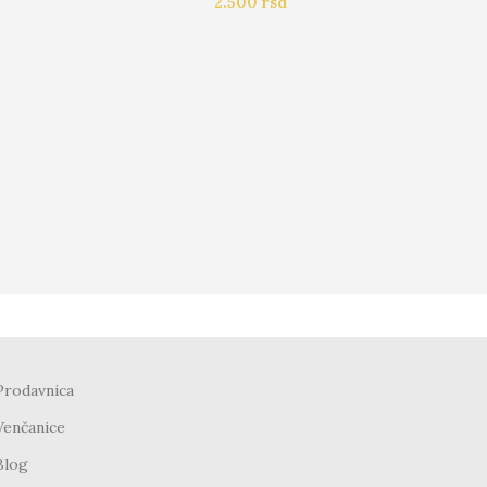
2.500
rsd
Prodavnica
Venčanice
Blog