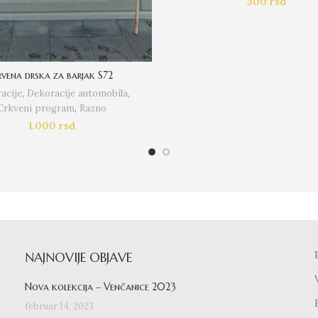
300
rsd
vena drska za barjak S72
acije
,
Dekoracije automobila
,
Crkveni program
,
Razno
1.000
rsd
NAJNOVIJE OBJAVE
Nova kolekcija – Venčanice 2023
februar 14, 2023