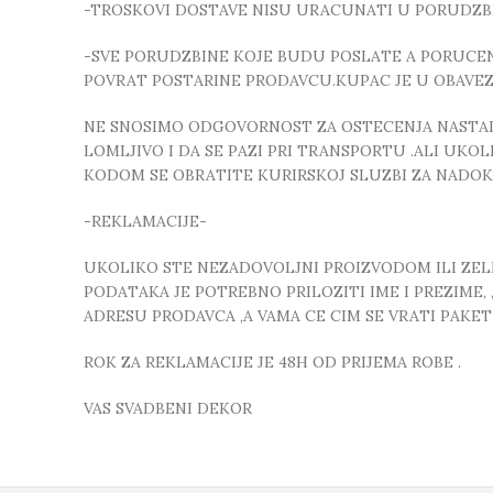
-TROSKOVI DOSTAVE NISU URACUNATI U PORUDZB
-SVE PORUDZBINE KOJE BUDU POSLATE A PORUCEN
POVRAT POSTARINE PRODAVCU.KUPAC JE U OBAVE
NE SNOSIMO ODGOVORNOST ZA OSTECENJA NASTALA
LOMLJIVO I DA SE PAZI PRI TRANSPORTU .ALI UK
KODOM SE OBRATITE KURIRSKOJ SLUZBI ZA NADO
-REKLAMACIJE-
UKOLIKO STE NEZADOVOLJNI PROIZVODOM ILI ZELIT
PODATAKA JE POTREBNO PRILOZITI IME I PREZIME
ADRESU PRODAVCA ,A VAMA CE CIM SE VRATI PAKE
ROK ZA REKLAMACIJE JE 48H OD PRIJEMA ROBE .
VAS SVADBENI DEKOR