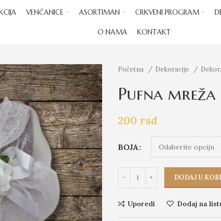
KCIJA
VENČANICE
ASORTIMAN
CRKVENI PROGRAM
D
O NAMA
KONTAKT
Početna
Dekoracije
Dekor
Pufna mreža 
200
rsd
BOJA
DODAJ U KOR
Uporedi
Dodaj na list