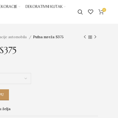
EKORACIJE
DEKORATIVNI KUTAK
0
acije automobila
Pufna mreža S375
S375
PU
u želja