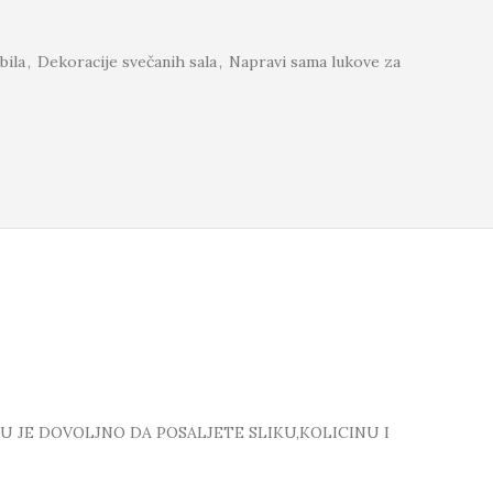
bila
,
Dekoracije svečanih sala
,
Napravi sama lukove za
TU JE DOVOLJNO DA POSALJETE SLIKU,KOLICINU I