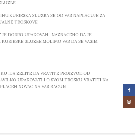
SLUZBE.
NU,KURIRSKA SLUZBA SE OD VAS NAPLACUJE ZA
TUALNE TROSKOVE
T JE DOBRO UPAKOVAN -NAZNACENO DA JE
 KURIRSKE SLUZBE,MOLIMO VAS DA SE VASIM
UKU ,DA ZELITE DA VRATITE PROIZVOD.OD
RAVILNO UPAKOVATI I O SVOM TROSKU VRATITI NA
 UPLACEN NOVAC NA VAS RACUN
Face
Insta