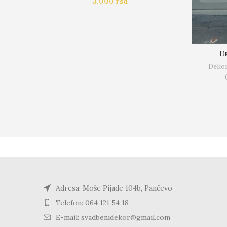
3.000
rsd
Dr
Dekor
Adresa: Moše Pijade 104b, Pančevo
Telefon: 064 121 54 18
E-mail: svadbenidekor@gmail.com