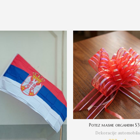
Potez masne organdin S
Dekoracije automobila