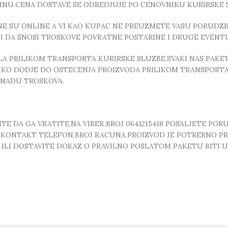
INU.CENA DOSTAVE SE ODREDJUJE PO CENOVNIKU KURIRSKE 
E SU ONLINE A VI KAO KUPAC NE PREUZMETE VASU PORUDZBI
ZI DA SNOSI TROSKOVE POVRATNE POSTARINE I DRUGE EVEN
 PRILIKOM TRANSPORTA KURIRSKE SLUZBE.SVAKI NAS PAKE
OLIKO DODJE DO OSTECENJA PROIZVODA PRILIKOM TRANSPORTA
KNADU TROSKOVA.
E DA GA VRATITE,NA VIBER BROJ 0641215418 POSALJETE POR
, ,KONTAKT TELEFON,BROJ RACUNA.PROIZVOD JE POTREBNO P
T ILI DOSTAVITE DOKAZ O PRAVILNO POSLATOM PAKETU BITI