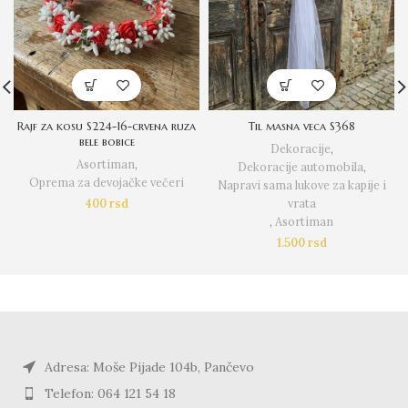
Rajf za kosu S224-16-crvena ruza
Til masna veca S368
bele bobice
Dekoracije
,
Asortiman
,
Dekoracije automobila
,
Oprema za devojačke večeri
Napravi sama lukove za kapije i
400
rsd
vrata
,
Asortiman
1.500
rsd
Adresa: Moše Pijade 104b, Pančevo
Telefon: 064 121 54 18