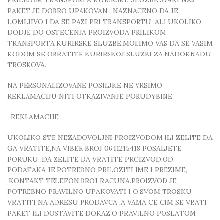
PRILIKOM TRANSPORTA KURIRSKE SLUZBE.SVAKI NAS
PAKET JE DOBRO UPAKOVAN -NAZNACENO DA JE
LOMLJIVO I DA SE PAZI PRI TRANSPORTU .ALI UKOLIKO
DODJE DO OSTECENJA PROIZVODA PRILIKOM
TRANSPORTA KURIRSKE SLUZBE,MOLIMO VAS DA SE VASIM
KODOM SE OBRATITE KURIRSKOJ SLUZBI ZA NADOKNADU
TROSKOVA.
NA PERSONALIZOVANE POSILJKE NE VRSIMO
REKLAMACIJU NITI OTKAZIVANJE PORUDYBINE
-REKLAMACIJE-
UKOLIKO STE NEZADOVOLJNI PROIZVODOM ILI ZELITE DA
GA VRATITE,NA VIBER BROJ 0641215418 POSALJETE
PORUKU ,DA ZELITE DA VRATITE PROIZVOD.OD
PODATAKA JE POTREBNO PRILOZITI IME I PREZIME,
,KONTAKT TELEFON,BROJ RACUNA.PROIZVOD JE
POTREBNO PRAVILNO UPAKOVATI I O SVOM TROSKU
VRATITI NA ADRESU PRODAVCA ,A VAMA CE CIM SE VRATI
PAKET ILI DOSTAVITE DOKAZ O PRAVILNO POSLATOM