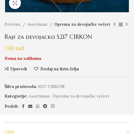
Click to enlarge
Početna
Asortiman
Oprema za devojačke večeri
Rajf za devojacko S217 CIRKON
750
rsd
Nema na zalihama
Uporedi
Dodaj na listu želja
Šifra proizvoda:
S217 CIRKON
Kategorije:
Asortiman
,
Oprema za devojačke večeri
Podeli:
OPIS