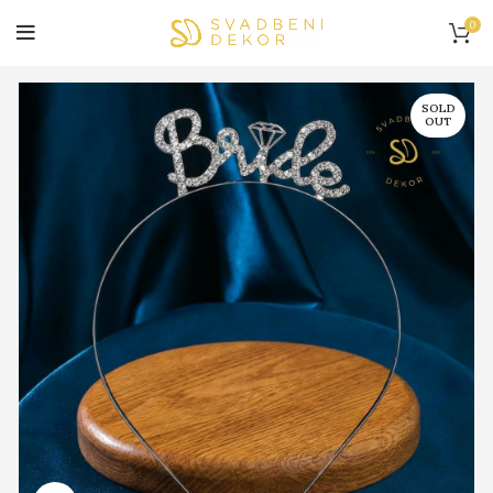
0
SOLD
OUT