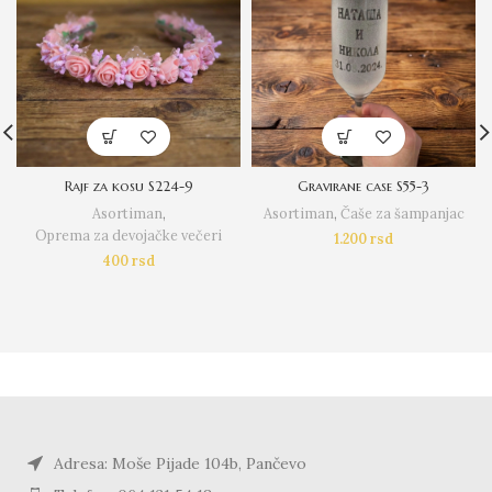
Rajf za kosu S224-9
Gravirane case S55-3
Asortiman
,
Asortiman
,
Čaše za šampanjac
Oprema za devojačke večeri
1.200
rsd
400
rsd
Adresa: Moše Pijade 104b, Pančevo