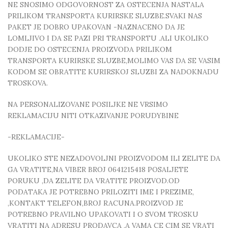
NE SNOSIMO ODGOVORNOST ZA OSTECENJA NASTALA
PRILIKOM TRANSPORTA KURIRSKE SLUZBE.SVAKI NAS
PAKET JE DOBRO UPAKOVAN -NAZNACENO DA JE
LOMLJIVO I DA SE PAZI PRI TRANSPORTU .ALI UKOLIKO
DODJE DO OSTECENJA PROIZVODA PRILIKOM
TRANSPORTA KURIRSKE SLUZBE,MOLIMO VAS DA SE VASIM
KODOM SE OBRATITE KURIRSKOJ SLUZBI ZA NADOKNADU
TROSKOVA.
NA PERSONALIZOVANE POSILJKE NE VRSIMO
REKLAMACIJU NITI OTKAZIVANJE PORUDYBINE
-REKLAMACIJE-
UKOLIKO STE NEZADOVOLJNI PROIZVODOM ILI ZELITE DA
GA VRATITE,NA VIBER BROJ 0641215418 POSALJETE
PORUKU ,DA ZELITE DA VRATITE PROIZVOD.OD
PODATAKA JE POTREBNO PRILOZITI IME I PREZIME,
,KONTAKT TELEFON,BROJ RACUNA.PROIZVOD JE
POTREBNO PRAVILNO UPAKOVATI I O SVOM TROSKU
VRATITI NA ADRESU PRODAVCA ,A VAMA CE CIM SE VRATI