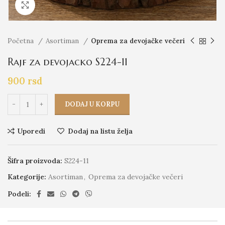
Click to enlarge
Početna
Asortiman
Oprema za devojačke večeri
Rajf za devojacko S224-11
900
rsd
DODAJ U KORPU
Uporedi
Dodaj na listu želja
Šifra proizvoda:
S224-11
Kategorije:
Asortiman
,
Oprema za devojačke večeri
Podeli: