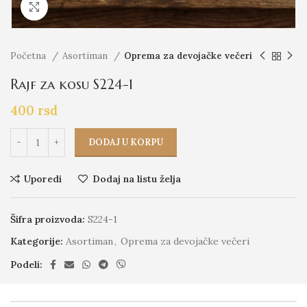
Click to enlarge
Početna
Asortiman
Oprema za devojačke večeri
Rajf za kosu S224-1
400
rsd
DODAJ U KORPU
Uporedi
Dodaj na listu želja
Šifra proizvoda:
S224-1
Kategorije:
Asortiman
,
Oprema za devojačke večeri
Podeli: