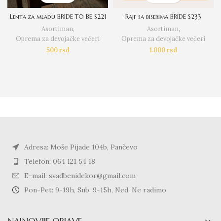
Lenta za mladu BRIDE TO BE S221
Rajf sa biserima BRIDE S233
Asortiman
,
Asortiman
,
Oprema za devojačke večeri
Oprema za devojačke večeri
500
rsd
1.000
rsd
Adresa: Moše Pijade 104b, Pančevo
Telefon: 064 121 54 18
E-mail: svadbenidekor@gmail.com
Pon-Pet: 9-19h, Sub. 9-15h, Ned. Ne radimo