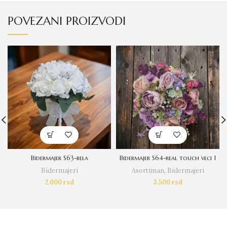
POVEZANI PROIZVODI
Bidermajer S63-bela
Bidermajer S64-real touch veci 1
Bidermajeri
Asortiman
,
Bidermajeri
2.000
rsd
3.500
rsd