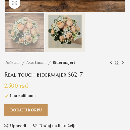
Click to enlarge
Početna
Asortiman
Bidermajeri
Real touch bidermajer S62-7
2.500
rsd
1 na zalihama
DODAJ U KORPU
Uporedi
Dodaj na listu želja